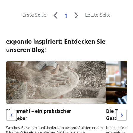
Erste Seite
Letzte Seite
1
expondo inspiriert: Entdecken Sie
unseren Blog!
Pizzamehl – ein praktischer
Die Temper
Ratgeber
Geschmack 
Welches Pizzamehl funktioniert am besten? Auf den ersten
Nichts präsentie
Blick benötigt ein so einfaches Gericht wie Pizza…
aromatisch gebac