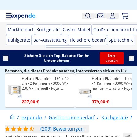
Marktbedarf
Kochgeräte
Gastro Möbel
Großkücheneinricht
Kühlgeräte
Bar-Ausstattung
Fleischereibedarf
Spültechnik
Sichern Sie sich Top-Rabatte für Ihr
Jetzt
Unternehmen
sparen
Personen, die dieses Produkt ansahen, interessierten sich auch für
Elektro-Pizzaofen - 1+1 x 40
Elektro-Pizzaofen - 1 x 60
cm - 2 Kammern - 3000 W -
- 1 Kammer - 3000 W - 230 
230 V - manuell - Royal
manuell - Glastür - Royal
Catering
Catering
227,00 €
379,00 €
/
expondo
/
Gastronomiebedarf
/
Kochgeräte
/
(209) Bewertungen