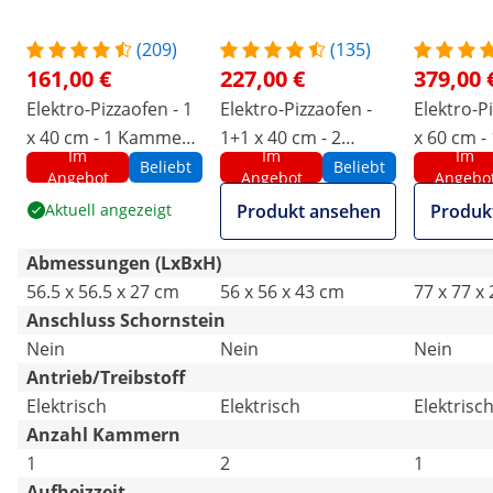
(209)
(135)
161,00 €
227,00 €
379,00 
Elektro-Pizzaofen - 1
Elektro-Pizzaofen -
Elektro-Pi
x 40 cm - 1 Kammer -
1+1 x 40 cm - 2
x 60 cm -
Im
Im
Im
2000 W - 230 V -
Kammern - 3000 W -
3000 W - 
Beliebt
Beliebt
Angebot
Angebot
Angebo
manuell -
230 V - manuell -
manuell -
Aktuell angezeigt
Produkt ansehen
Produk
Schamottstein -
Royal Catering
Royal Cat
Royal Catering
Abmessungen (LxBxH)
56.5 x 56.5 x 27 cm
56 x 56 x 43 cm
77 x 77 x
Anschluss Schornstein
Nein
Nein
Nein
Antrieb/Treibstoff
Elektrisch
Elektrisch
Elektrisc
Anzahl Kammern
1
2
1
Aufheizzeit