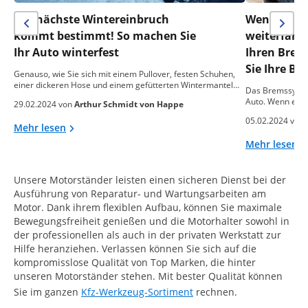
Der nächste Wintereinbruch
Wenn alle 
kommt bestimmt! So machen Sie
weiterfahr
Ihr Auto winterfest
Ihren Brems
Sie Ihre Br
Genauso, wie Sie sich mit einem Pullover, festen Schuhen,
einer dickeren Hose und einem gefütterten Wintermantel…
Das Bremssystem
Auto. Wenn es nic
29.02.2024 von
Arthur Schmidt von Happe
05.02.2024 von
Mehr lesen
Mehr lesen
Unsere Motorständer leisten einen sicheren Dienst bei der
Ausführung von Reparatur- und Wartungsarbeiten am
Motor. Dank ihrem flexiblen Aufbau, können Sie maximale
Bewegungsfreiheit genießen und die Motorhalter sowohl in
der professionellen als auch in der privaten Werkstatt zur
Hilfe heranziehen. Verlassen können Sie sich auf die
kompromisslose Qualität von Top Marken, die hinter
unseren Motorständer stehen. Mit bester Qualität können
Sie im ganzen
Kfz-Werkzeug-Sortiment
rechnen.