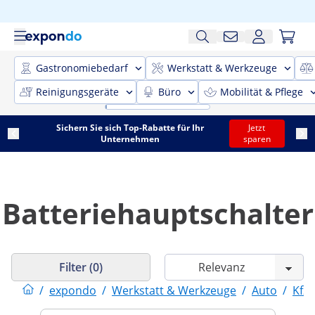
Gastronomiebedarf
Werkstatt & Werkzeuge
Reinigungsgeräte
Büro
Mobilität & Pflege
Sichern Sie sich Top-Rabatte für Ihr
Jetzt
Unternehmen
sparen
Batteriehauptschalter
Filter (0)
/
expondo
/
Werkstatt & Werkzeuge
/
Auto
/
Kfz