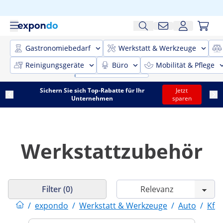
Gastronomiebedarf
Werkstatt & Werkzeuge
Reinigungsgeräte
Büro
Mobilität & Pflege
Sichern Sie sich Top-Rabatte für Ihr
Jetzt
Unternehmen
sparen
Werkstattzubehör
Filter (0)
/
expondo
/
Werkstatt & Werkzeuge
/
Auto
/
Kfz