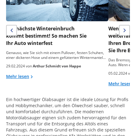
Der nächste Wintereinbruch
Wenn alle 
kommt bestimmt! So machen Sie
weiterfahr
Ihr Auto winterfest
Ihren Brems
Sie Ihre Br
Genauso, wie Sie sich mit einem Pullover, festen Schuhen,
einer dickeren Hose und einem gefütterten Wintermantel…
Das Bremssystem
Auto. Wenn es nic
29.02.2024 von
Arthur Schmidt von Happe
05.02.2024 von
Mehr lesen
Mehr lesen
Ein hochwertiger Ölabsauger ist die ideale Lösung für Profis
und Hobbymechaniker, um den Ölwechsel sauber, schnell
und komfortabel durchzuführen. Die modernen
Motorölabsauger eignen sich zudem hervorragend für den
Transport und für die Entsorgung des Altöls eines
Fahrzeugs. Aus diesem Grund erfreuen sich die speziellen
Ölabsauger in professionellen Kfz-Werkstätten und in den