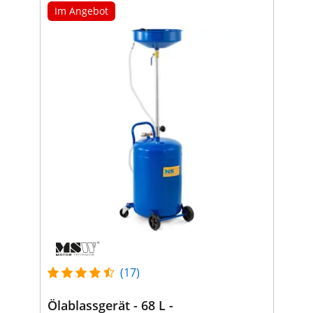
Im Angebot
(17)
Ölablassgerät - 68 L -