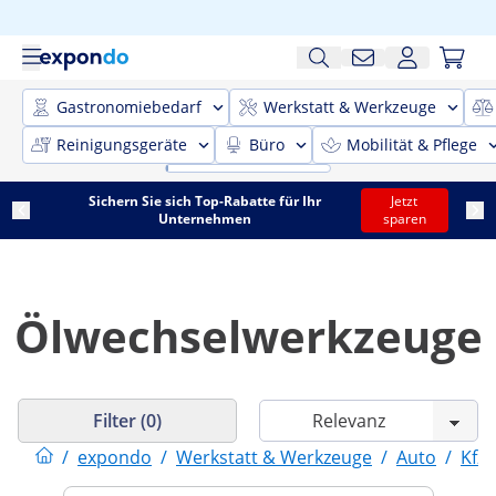
Gastronomiebedarf
Werkstatt & Werkzeuge
Reinigungsgeräte
Büro
Mobilität & Pflege
Sichern Sie sich Top-Rabatte für Ihr
Jetzt
Unternehmen
sparen
Ölwechselwerkzeuge
Filter (0)
/
expondo
/
Werkstatt & Werkzeuge
/
Auto
/
Kfz