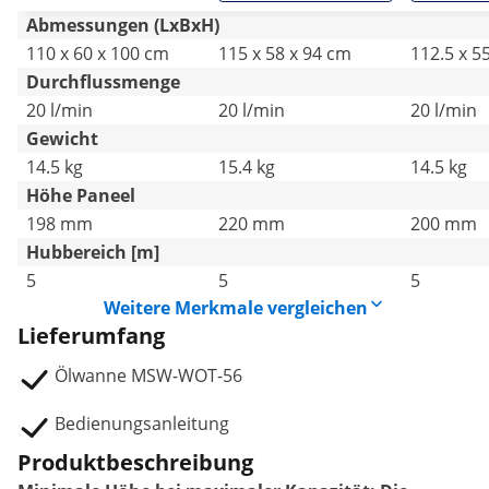
Abmessungen (LxBxH)
110 x 60 x 100 cm
115 x 58 x 94 cm
112.5 x 5
Durchflussmenge
20 l/min
20 l/min
20 l/min
Gewicht
14.5 kg
15.4 kg
14.5 kg
Höhe Paneel
198 mm
220 mm
200 mm
Hubbereich [m]
5
5
5
Weitere Merkmale vergleichen
Lieferumfang
Ölwanne MSW-WOT-56
Bedienungsanleitung
Produktbeschreibung