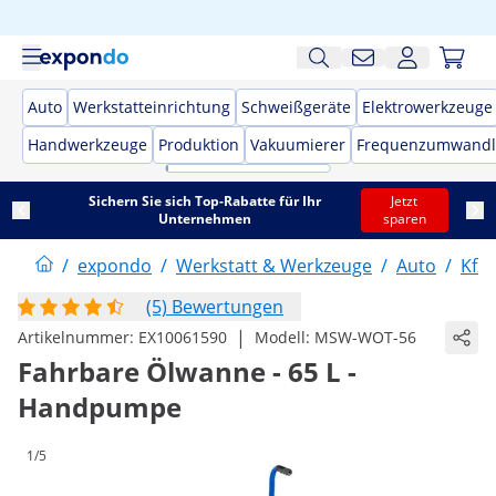
Auto
Werkstatteinrichtung
Schweißgeräte
Elektrowerkzeuge
Handwerkzeuge
Produktion
Vakuumierer
Frequenzumwandl
Sichern Sie sich Top-Rabatte für Ihr
Jetzt
Unternehmen
sparen
/
expondo
/
Werkstatt & Werkzeuge
/
Auto
/
Kfz
(5) Bewertungen
|
Artikelnummer:
EX10061590
Modell:
MSW-WOT-56
Fahrbare Ölwanne - 65 L -
Handpumpe
1/5