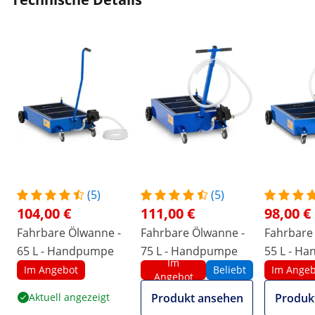
(5)
(5)
104,00 €
111,00 €
98,00 €
Fahrbare Ölwanne -
Fahrbare Ölwanne -
Fahrbare
65 L - Handpumpe
75 L - Handpumpe
55 L - H
Im
Im Angebot
Beliebt
Im Angeb
Angebot
Aktuell angezeigt
Produkt ansehen
Produk