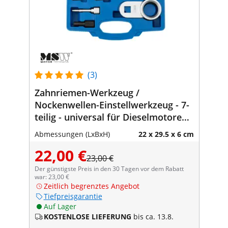
(3)
Zahnriemen-Werkzeug /
Nockenwellen-Einstellwerkzeug - 7-
teilig - universal für Dieselmotoren
von VW LT / Crafter / Transporter
Abmessungen (LxBxH)
22 x 29.5 x 6 cm
22,00 €
23,00 €
Der günstigste Preis in den 30 Tagen vor dem Rabatt
war: 23,00 €
Zeitlich begrenztes Angebot
Tiefpreisgarantie
Auf Lager
KOSTENLOSE LIEFERUNG
bis ca. 13.8.