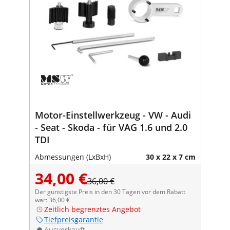
Motor-Einstellwerkzeug - VW - Audi
- Seat - Skoda - für VAG 1.6 und 2.0
TDI
Abmessungen (LxBxH)
30 x 22 x 7 cm
34,00 €
36,00 €
Der günstigste Preis in den 30 Tagen vor dem Rabatt
war: 36,00 €
Zeitlich begrenztes Angebot
Tiefpreisgarantie
Ausverkauft