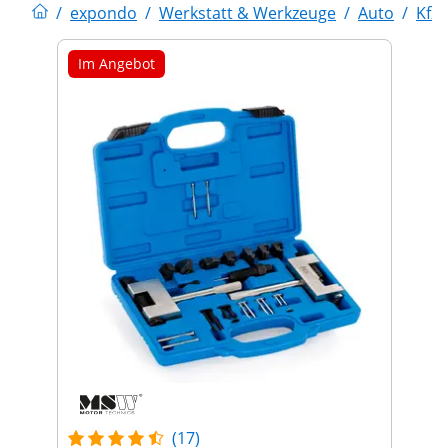
/
expondo
/
Werkstatt & Werkzeuge
/
Auto
/
Kfz
Im Angebot
(17)