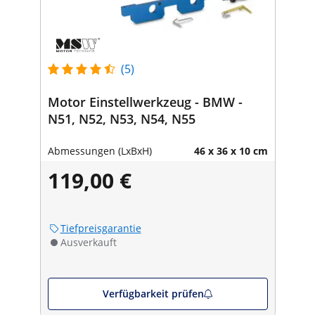
(5)
Motor Einstellwerkzeug - BMW -
N51, N52, N53, N54, N55
Abmessungen (LxBxH)
46 x 36 x 10 cm
119,00 €
Tiefpreisgarantie
Ausverkauft
Verfügbarkeit prüfen