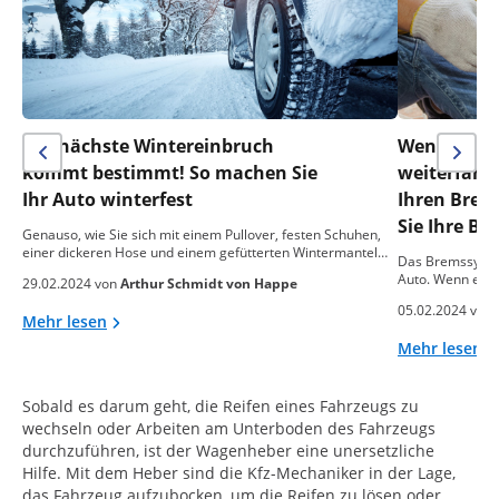
Der nächste Wintereinbruch
Wenn alle 
kommt bestimmt! So machen Sie
weiterfahr
Ihr Auto winterfest
Ihren Brems
Sie Ihre Br
Genauso, wie Sie sich mit einem Pullover, festen Schuhen,
einer dickeren Hose und einem gefütterten Wintermantel…
Das Bremssystem
Auto. Wenn es nic
29.02.2024 von
Arthur Schmidt von Happe
05.02.2024 von
Mehr lesen
Mehr lesen
Sobald es darum geht, die Reifen eines Fahrzeugs zu
wechseln oder Arbeiten am Unterboden des Fahrzeugs
durchzuführen, ist der Wagenheber eine unersetzliche
Hilfe. Mit dem Heber sind die Kfz-Mechaniker in der Lage,
das Fahrzeug aufzubocken, um die Reifen zu lösen oder