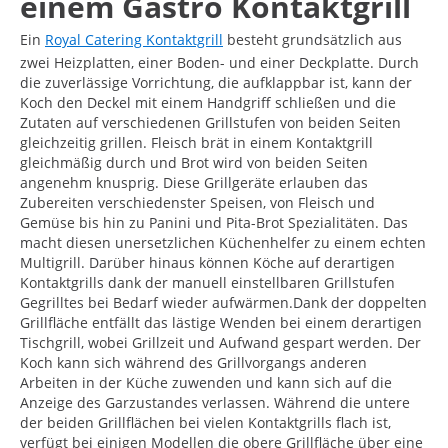
einem Gastro Kontaktgrill
Ein
Royal Catering Kontaktgrill
besteht grundsätzlich aus
zwei Heizplatten, einer Boden- und einer Deckplatte. Durch
die zuverlässige Vorrichtung, die aufklappbar ist, kann der
Koch den Deckel mit einem Handgriff schließen und die
Zutaten auf verschiedenen Grillstufen von beiden Seiten
gleichzeitig grillen. Fleisch brät in einem Kontaktgrill
gleichmäßig durch und Brot wird von beiden Seiten
angenehm knusprig. Diese Grillgeräte erlauben das
Zubereiten verschiedenster Speisen, von Fleisch und
Gemüse bis hin zu Panini und Pita-Brot Spezialitäten. Das
macht diesen unersetzlichen Küchenhelfer zu einem echten
Multigrill. Darüber hinaus können Köche auf derartigen
Kontaktgrills dank der manuell einstellbaren Grillstufen
Gegrilltes bei Bedarf wieder aufwärmen.Dank der doppelten
Grillfläche entfällt das lästige Wenden bei einem derartigen
Tischgrill, wobei Grillzeit und Aufwand gespart werden. Der
Koch kann sich während des Grillvorgangs anderen
Arbeiten in der Küche zuwenden und kann sich auf die
Anzeige des Garzustandes verlassen. Während die untere
der beiden Grillflächen bei vielen Kontaktgrills flach ist,
verfügt bei einigen Modellen die obere Grillfläche über eine