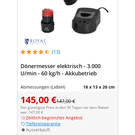
(13)
Dönermesser elektrisch - 3.000
U/min - 60 kg/h - Akkubetrieb
Abmessungen (LxBxH)
18 x 13 x 20 cm
145,00 €
147,00 €
Der günstigste Preis in den 30 Tagen vor dem Rabatt
war: 147,00 €
Zeitlich begrenztes Angebot
Tiefpreisgarantie
Ausverkauft