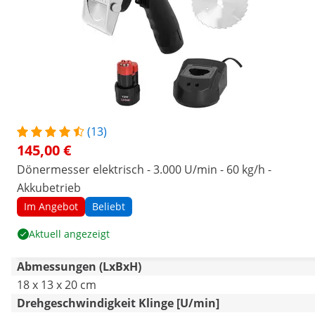
(13)
145,00 €
Dönermesser elektrisch - 3.000 U/min - 60 kg/h -
Akkubetrieb
Im Angebot
Beliebt
Aktuell angezeigt
Abmessungen (LxBxH)
18 x 13 x 20 cm
Drehgeschwindigkeit Klinge [U/min]