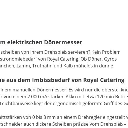
dem elektrischen Dönermesser
chscheiben von Ihrem Drehspieß servieren? Kein Problem
tronomiebedarf von Royal Catering. Ob Döner, Gyros
ähnchen, Lamm, Truthahn und Kalb mühelos in dünne
ne aus dem Imbissbedarf von Royal Catering
einem manuellen Dönermesser: Es wird nur die oberste, knu
on einem 2.000 mA starken Akku mit etwa 120 min Betriebsd
ichtbauweise liegt der ergonomisch geformte Griff des Ger
ttstärken von 0 bis 8 mm an einem Drehregler eingestellt 
chneider auch dickere Scheiben präzise vom Drehspieß – bis