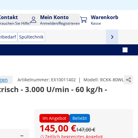
Kontakt
Mein Konto
Warenkorb
rauchen Sie Hilfe?
Anmelden/Registrieren
Kasse
eibedarf
Spültechnik
ngen
|
Artikelnummer:
EX10011402
Modell:
RCKK-80WL
isch - 3.000 U/min - 60 kg/h -
Im Angebot
Beliebt
145,00 €
147,00 €
Zeitlich begrenztes Angebot