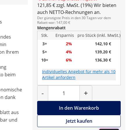
121,85 € zzgl. MwSt. (19%)
Wir bieten
auch NETTO-Rechnungen an.
Der günstigste Preis in den 30 Tagen vor dem
s
Rabatt war: 147,00 €
Mengenrabatt
Stk.
Ersparnis
pro Stück (inkl. MwSt.)
rendes
3+
2%
142,10 €
min
von Ihrem
5+
4%
139,20 €
10+
6%
136,30 €
ung
Individuelles Angebot für mehr als 10
ko beim
Artikel anfordern
Menge
gonomische
-
+
on dank
In den Warenkorb
blatt aus
rnbar und
Jetzt kaufen