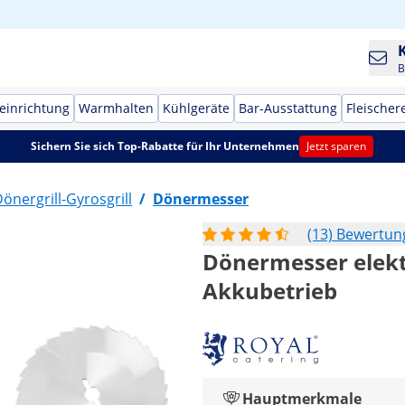
B
einrichtung
Warmhalten
Kühlgeräte
Bar-Ausstattung
Fleischer
Sichern Sie sich Top-Rabatte für Ihr Unternehmen
Jetzt sparen
önergrill-Gyrosgrill
/
Dönermesser
(13) Bewertu
Dönermesser elektr
Akkubetrieb
Hauptmerkmale