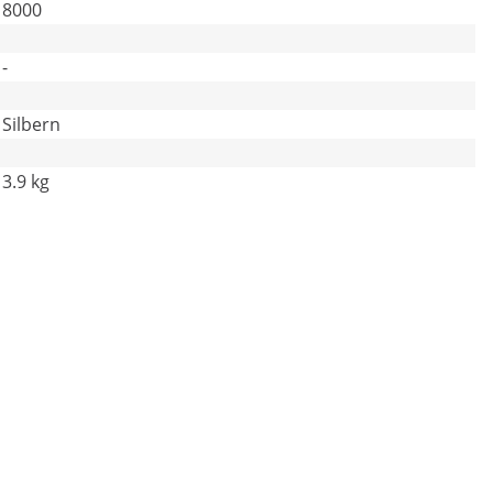
8000
-
Silbern
3.9 kg