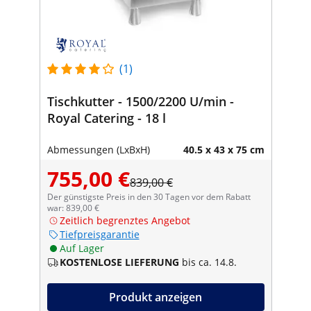
(1)
Tischkutter - 1500/2200 U/min -
Royal Catering - 18 l
Abmessungen (LxBxH)
40.5 x 43 x 75 cm
755,00 €
839,00 €
Der günstigste Preis in den 30 Tagen vor dem Rabatt
war: 839,00 €
Zeitlich begrenztes Angebot
Tiefpreisgarantie
Auf Lager
KOSTENLOSE LIEFERUNG
bis ca. 14.8.
Produkt anzeigen