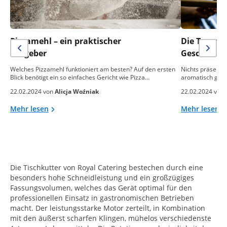
Pizzamehl – ein praktischer
Die Temper
Ratgeber
Geschmack 
Welches Pizzamehl funktioniert am besten? Auf den ersten
Nichts präsentie
Blick benötigt ein so einfaches Gericht wie Pizza…
aromatisch gebac
22.02.2024 von
Alicja Woźniak
22.02.2024 von
Mehr lesen
Mehr lesen
Die Tischkutter von Royal Catering bestechen durch eine
besonders hohe Schneidleistung und ein großzügiges
Fassungsvolumen, welches das Gerät optimal für den
professionellen Einsatz in gastronomischen Betrieben
macht. Der leistungsstarke Motor zerteilt, in Kombination
mit den äußerst scharfen Klingen, mühelos verschiedenste