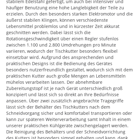
stabilem Edelstahl gefertigt, um auch bei intensiver und
häufiger Benutzung eine hohe Langlebigkeit der Teile zu
erzielen. Durch den besonders starken Elektromotor und die
äußerst stabilen Klingen, können verschiedenste
Lebensmittel problemlos und in kürzester Zeit akkurat
geschnitten werden. Dabei lässt sich die
Rotationsgeschwindigkeit über einen Regler stufenlos
zwischen 1.100 und 2.800 Umdrehungen pro Minute
variieren, wodurch der Tischkutter besonders flexibel
einsetzbar wird. Aufgrund des ansprechenden und
praktischen Designs ist die Bedienung des Gerätes
besonders nutzerfreundlich gestaltet, wodurch sich mit dem
praktischen Kutter auch große Mengen an Lebensmitteln
mühelos verarbeiten lassen. Der abnehmbare
Zubereitungstopf ist je nach Gerät unterschiedlich groß
konzipiert und lässt sich so direkt an Ihre Bedürfnisse
anpassen. Über zwei zusätzlich angebrachte Tragegriffe
lässt sich der Behälter des Tischkutters nach dem
Schneidvorgang sicher und komfortabel transportieren oder
kann zur späteren Weiterverarbeitung samt Inhalt in einem
unserer praktischen Kühlgeräte zwischengelagert werden.
Die Reinigung des Behälters und der Schneidvorrichtung
des Kutters ist besonders simpel gehalten und kann, dank