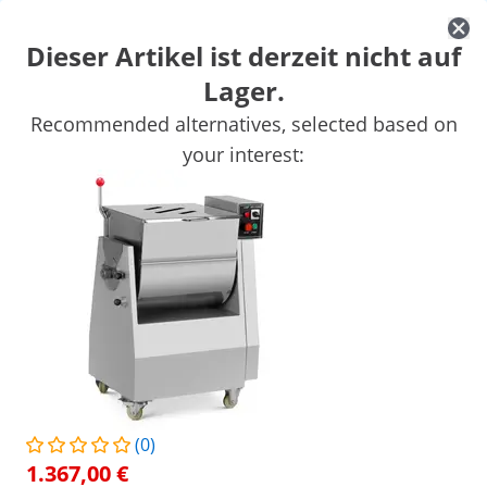
Dieser Artikel ist derzeit nicht auf
Lager.
Marktbedarf
Kochgeräte
Gastro Möbel
Großkücheneinricht
Recommended alternatives, selected based on
Kühlgeräte
Bar-Ausstattung
Fleischereibedarf
Spültechnik
your interest:
Sichern Sie sich Top-Rabatte für Ihr
Jetzt
Unternehmen
sparen
Personen, die dieses Produkt ansahen, interessierten sich auch für
Tischkutter - 1500/2200
Tischkutter - 6 Liter
U/min - Royal Catering - 18 l
755,00 €
290,00 €
/
expondo
/
Gastronomiebedarf
/
Fleischereibeda
(0)
Keine Bewertung
Jetzt die erste
1.367,00 €
Bewertung schreiben
vorhanden