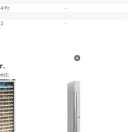
4 Pc
-
2
-
r.
est: