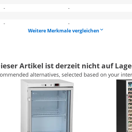
-
-
-
-
Weitere Merkmale vergleichen
ieser Artikel ist derzeit nicht auf Lage
ommended alternatives, selected based on your inter
etrieb kühl halten müssen. Um frisches Gemüse,
 Milchprodukte zu kühlen und über einen längeren