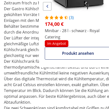
Zeitraum frisch zu halten, bietet der Kühlschrank Gastro
Der Gastro Kühlschrank hat ein Fassungsvermögen von 1.1
gekühlten Vorräte für Ihren Küchenbetrieb zu lagern. Fü
(3)
Einlagen mit den Maßen von 64,8 x 53 Zentimeter zur Ve
174,00 €
Behälter bestimmen können. Ob Suppentöpfe, unterschied
Minibar - 28 l - schwarz - Royal
durch die Anordnung der Einschübe nimmt alles nur so vi
Catering
Der Lüfter der integrierten Umluftkühlung und der leist
gleichmäßige Luftzirkulation im Innenraum. Diese Art der
Im Angebot
Kühlschrank gleichmäßig gekühlt werden. Der verwendete
Produkt ansehen
gleichzeitig nur wenig Lärm erzeugt und dadurch optimal 
Der Kühlschrank für die Gastronomie wird mithilfe des Kä
thermodynamische Eigenschaften besitzt und durch eine 
umweltfreundliche Kühlmittel keine negativen Auswirkung
Über das digitale Thermostat wird die Kühltemperatur, d
acht Grad Celsius einstellen können, exakt gehalten. Über
Temperatur im Blick. Dadurch können Sie die Kühlung an d
optimal anpassen. Für beste Kühlergebnisse, auch über e
Abtaufunktion.
Die zwei Schwenktüren sind komfortabel mit Griffen zu öff