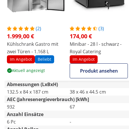
(2)
(3)
1.999,00 €
174,00 €
Kühlschrank Gastro mit
Minibar - 28 l - schwarz -
zwei Türen - 1.168 L
Royal Catering
Im Angebot
Beliebt
Im Angebot
Aktuell angezeigt
Produkt ansehen
Abmessungen (LxBxH)
132.5 x 84 x 187 cm
38 x 46 x 44.5 cm
AEC (Jahresenergieverbrauch) [kWh]
932
67
Anzahl Einsätze
6 Pc
-