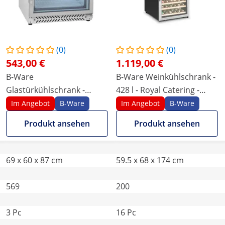
(0)
(0)
543,00 €
1.119,00 €
B-Ware
B-Ware Weinkühlschrank -
Glastürkühlschrank -
428 l - Royal Catering -
Flaschenkühlschrank - 170
pulverbeschichteter Stahl
Im Angebot
B-Ware
Im Angebot
B-Ware
L
Produkt ansehen
Produkt ansehen
69 x 60 x 87 cm
59.5 x 68 x 174 cm
569
200
3 Pc
16 Pc