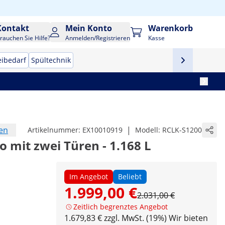
Kontakt
Mein Konto
Warenkorb
rauchen Sie Hilfe?
Anmelden/Registrieren
Kasse
eibedarf
Spültechnik
en
|
Artikelnummer:
EX10010919
Modell:
RCLK-S1200
 mit zwei Türen - 1.168 L
Im Angebot
Beliebt
1.999,00 €
2.031,00 €
Zeitlich begrenztes Angebot
1.679,83 € zzgl. MwSt. (19%)
Wir bieten