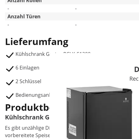
Anzahl Rollen
-
-
Anzahl Türen
-
-
Lieferumfang
Kühlschrank Gastro RCLK-S1200
D
6 Einlagen
Rec
2 Schlüssel
Bedienungsanleitung
Produktbeschreibung
Kühlschrank Gastro mit zwei Türen - 1.168 L
Es gibt unzählige Dinge, die Sie für Ihren Gastronomieb
vorbereitete Speisen und Soßen, Getränke, Suppen sowie