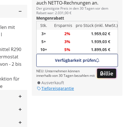
auch NETTO-Rechnungen an.
Der günstigste Preis in den 30 Tagen vor dem
Rabatt war: 2.031,00 €
Mengenrabatt
Stk.
Ersparnis
pro Stück (inkl. MwSt.)
len mit
3+
2%
1.959,02 €
l
5+
3%
1.939,03 €
ttel R290
10+
5%
1.899,05 €
hermostat
Verfügbarkeit prüfen
von - 2 bis
NEU: Unternehmen können
innerhalb von 30 Tagen bezahlen mit
ktion für
Ausverkauft
se
Tiefpreisgarantie