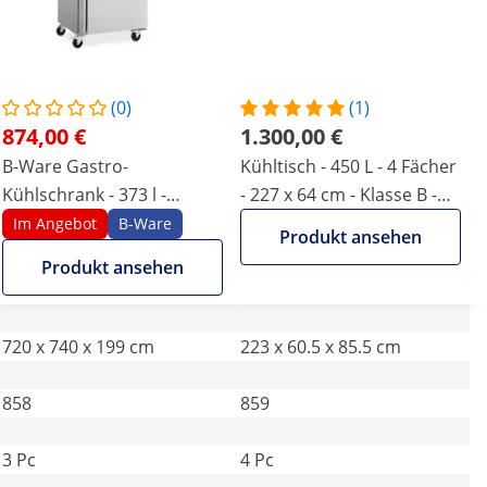
(0)
(1)
874,00 €
1.300,00 €
B-Ware Gastro-
Kühltisch - 450 L - 4 Fächer
Kühlschrank - 373 l -
- 227 x 64 cm - Klasse B -
Edelstahl - 2 Türen - 4
Edelstahl - Royal Catering
Im Angebot
B-Ware
Produkt ansehen
Rollen - abschließbar -
Produkt ansehen
Royal Catering
720 x 740 x 199 cm
223 x 60.5 x 85.5 cm
858
859
3 Pc
4 Pc