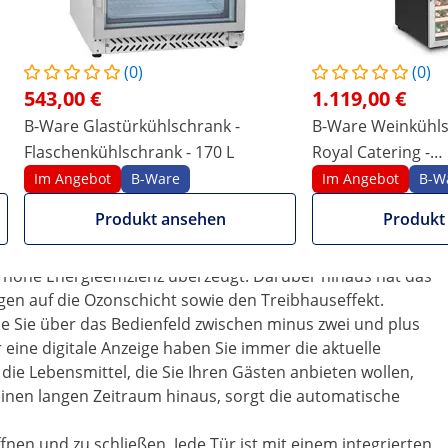
 jede Mange Ablagefläche.
68 Liter. Damit haben Sie reichlich Stauraum, um alle
r eine optimale Auslastung des Innenraums stehen Ihnen 6
(0)
(0)
rfügung, deren Position Sie entsprechend der Größe der
543,00 €
1.119,00 €
lich hohe GN-Behälter oder flache Aufschnittplatten –
B-Ware Glastürkühlschrank -
B-Ware Weinkühlsc
el Platz weg, wie gerade gewünscht wird.
Flaschenkühlschrank - 170 L
Royal Catering -
ungsstarke 480-Watt-Kompressor garantieren eine
pulverbeschichtet
 Kühlung sorgt dafür, dass alle Lebensmittel im Gastro
Im Angebot
B-Ware
Im Angebot
B-W
 Kompressor ist besonders energieeffizient, wobei er
Produkt ansehen
Produkt
für Innenräume geeignet ist.
ltemittels R290 gekühlt, das ausgezeichnete
hohe Energieeffizienz überzeugt. Darüber hinaus hat das
en auf die Ozonschicht sowie den Treibhauseffekt.
ie Sie über das Bedienfeld zwischen minus zwei und plus
 eine digitale Anzeige haben Sie immer die aktuelle
ie Lebensmittel, die Sie Ihren Gästen anbieten wollen,
inen langen Zeitraum hinaus, sorgt die automatische
nen und zu schließen. Jede Tür ist mit einem integrierten