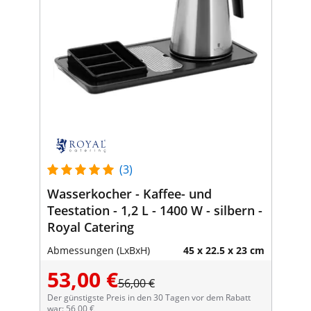
(3)
Wasserkocher - Kaffee- und
Teestation - 1,2 L - 1400 W - silbern -
Royal Catering
Abmessungen (LxBxH)
45 x 22.5 x 23 cm
53,00 €
56,00 €
Der günstigste Preis in den 30 Tagen vor dem Rabatt
war: 56,00 €