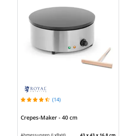
(14)
Crepes-Maker - 40 cm
Abmessungen (LxBxH)
43 x 43 x 16.8 cm