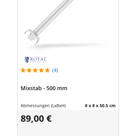
(4)
Mixstab - 500 mm
Abmessungen (LxBxH)
8 x 8 x 50.5 cm
89,00 €