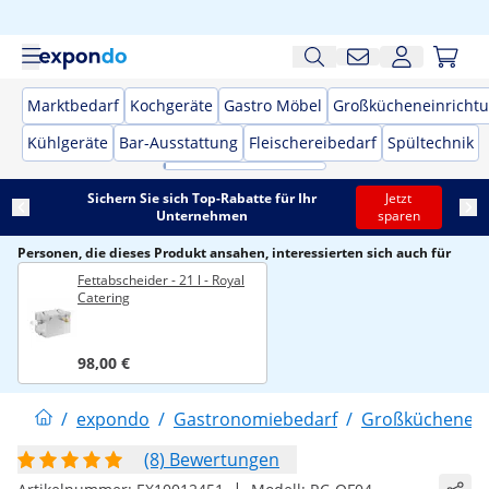
Marktbedarf
Kochgeräte
Gastro Möbel
Großkücheneinricht
Kühlgeräte
Bar-Ausstattung
Fleischereibedarf
Spültechnik
Sichern Sie sich Top-Rabatte für Ihr
Jetzt
Unternehmen
sparen
Personen, die dieses Produkt ansahen, interessierten sich auch für
Fettabscheider - 21 l - Royal
Catering
98,00 €
/
expondo
/
Gastronomiebedarf
/
Großküchenein
(8) Bewertungen