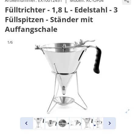
|
Artikelnummer:
EX10012451
Modell:
RC-OF04
Fülltrichter - 1,8 L - Edelstahl - 3
Füllspitzen - Ständer mit
Auffangschale
1/6