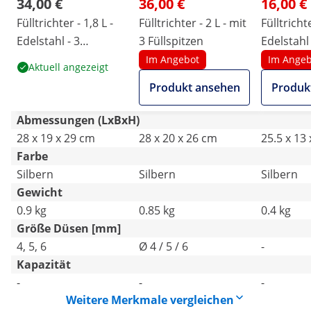
34,00 €
36,00 €
16,00 €
Fülltrichter - 1,8 L -
Fülltrichter - 2 L - mit
Fülltrichte
Edelstahl - 3
3 Füllspitzen
Edelstahl 
Füllspitzen - Ständer
Dosieröff
Im Angebot
Im Angeb
Aktuell angezeigt
mit Auffangschale
mm
Produkt ansehen
Produk
Abmessungen (LxBxH)
28 x 19 x 29 cm
28 x 20 x 26 cm
25.5 x 13
Farbe
Silbern
Silbern
Silbern
Gewicht
0.9 kg
0.85 kg
0.4 kg
Größe Düsen [mm]
4, 5, 6
Ø 4 / 5 / 6
-
Kapazität
-
-
-
Weitere Merkmale vergleichen