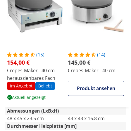
(15)
(14)
154,00 €
145,00 €
Crepes-Maker - 40 cm -
Crepes-Maker - 40 cm
herausziehbares Fach
Im Angebot
Beliebt
Produkt ansehen
Aktuell angezeigt
Abmessungen (LxBxH)
48 x 45 x 23.5 cm
43 x 43 x 16.8 cm
Durchmesser Heizplatte [mm]