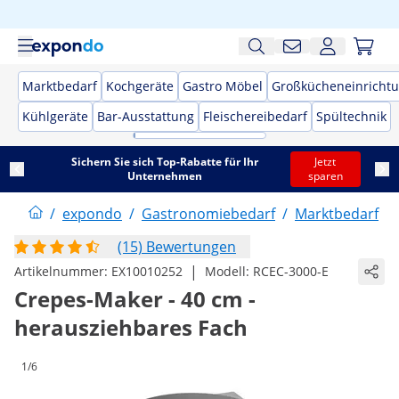
Marktbedarf
Kochgeräte
Gastro Möbel
Großkücheneinricht
Kühlgeräte
Bar-Ausstattung
Fleischereibedarf
Spültechnik
Sichern Sie sich Top-Rabatte für Ihr
Jetzt
Unternehmen
sparen
/
expondo
/
Gastronomiebedarf
/
Marktbedarf
/
(15) Bewertungen
|
Artikelnummer:
EX10010252
Modell:
RCEC-3000-E
Crepes-Maker - 40 cm -
herausziehbares Fach
1/6