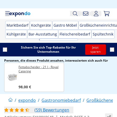
Marktbedarf
Kochgeräte
Gastro Möbel
Großkücheneinricht
Kühlgeräte
Bar-Ausstattung
Fleischereibedarf
Spültechnik
Sichern Sie sich Top-Rabatte für Ihr
Jetzt
Unternehmen
sparen
Personen, die dieses Produkt ansahen, interessierten sich auch für
Fettabscheider - 21 l - Royal
Catering
98,00 €
/
expondo
/
Gastronomiebedarf
/
Großküchenein
(59) Bewertungen