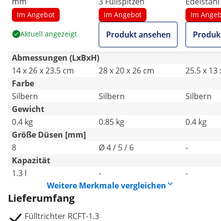
mm
3 Füllspitzen
Edelstahl 
Dosieröff
Im Angebot
Im Angebot
Im Angeb
mm
Aktuell angezeigt
Produkt ansehen
Produk
Abmessungen (LxBxH)
14 x 26 x 23.5 cm
28 x 20 x 26 cm
25.5 x 13
Farbe
Silbern
Silbern
Silbern
Gewicht
0.4 kg
0.85 kg
0.4 kg
Größe Düsen [mm]
8
Ø 4 / 5 / 6
-
Kapazität
1.3 l
-
-
Weitere Merkmale vergleichen
Lieferumfang
Fülltrichter RCFT-1.3