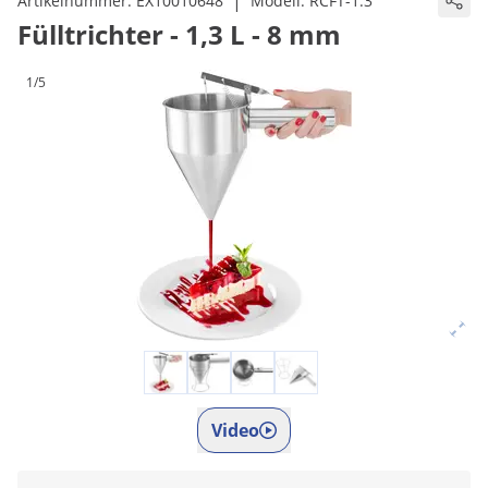
|
Artikelnummer:
EX10010648
Modell:
RCFT-1.3
Fülltrichter - 1,3 L - 8 mm
1/5
Video