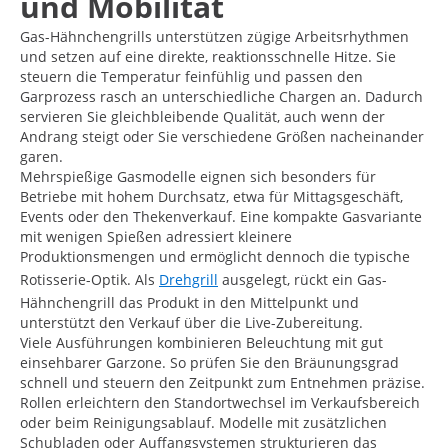
und Mobilität
Gas-Hähnchengrills unterstützen zügige Arbeitsrhythmen
und setzen auf eine direkte, reaktionsschnelle Hitze. Sie
steuern die Temperatur feinfühlig und passen den
Garprozess rasch an unterschiedliche Chargen an. Dadurch
servieren Sie gleichbleibende Qualität, auch wenn der
Andrang steigt oder Sie verschiedene Größen nacheinander
garen.
Mehrspießige Gasmodelle eignen sich besonders für
Betriebe mit hohem Durchsatz, etwa für Mittagsgeschäft,
Events oder den Thekenverkauf. Eine kompakte Gasvariante
mit wenigen Spießen adressiert kleinere
Produktionsmengen und ermöglicht dennoch die typische
Rotisserie-Optik. Als
Drehgrill
ausgelegt, rückt ein Gas-
Hähnchengrill das Produkt in den Mittelpunkt und
unterstützt den Verkauf über die Live-Zubereitung.
Viele Ausführungen kombinieren Beleuchtung mit gut
einsehbarer Garzone. So prüfen Sie den Bräunungsgrad
schnell und steuern den Zeitpunkt zum Entnehmen präzise.
Rollen erleichtern den Standortwechsel im Verkaufsbereich
oder beim Reinigungsablauf. Modelle mit zusätzlichen
Schubladen oder Auffangsystemen strukturieren das