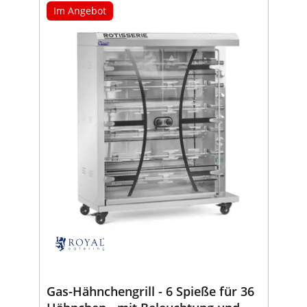
Im Angebot
Gas-Hähnchengrill - 6 Spieße für 36