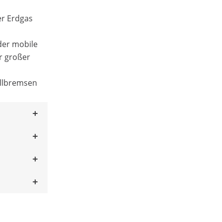
er Erdgas
der mobile
er großer
ellbremsen