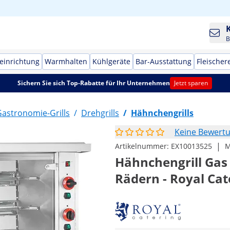
B
einrichtung
Warmhalten
Kühlgeräte
Bar-Ausstattung
Fleischer
Sichern Sie sich Top-Rabatte für Ihr Unternehmen
Jetzt sparen
astronomie-Grills
/
Drehgrills
/
Hähnchengrills
Keine Bewert
|
Artikelnummer:
EX10013525
M
Hähnchengrill Gas 
Rädern - Royal Cat