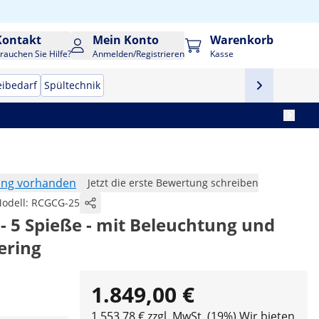
Kontakt
Mein Konto
Warenkorb
rauchen Sie Hilfe?
Anmelden/Registrieren
Kasse
eibedarf
Spültechnik
ung vorhanden
Jetzt die erste Bewertung schreiben
odell:
RCGCG-25
- 5 Spieße - mit Beleuchtung und
ering
1.849,00 €
1.553,78 € zzgl. MwSt. (19%)
Wir bieten