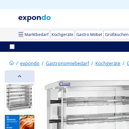
Marktbedarf
Kochgeräte
Gastro Möbel
Großküchen
/
expondo
/
Gastronomiebedarf
/
Kochgeräte
/
G