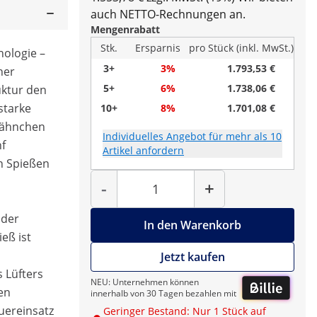
auch NETTO-Rechnungen an.
Mengenrabatt
Stk.
Ersparnis
pro Stück (inkl. MwSt.)
ologie –
3+
3%
1.793,53 €
ner
5+
6%
1.738,06 €
uktur den
starke
10+
8%
1.701,08 €
 Hähnchen
Individuelles Angebot für mehr als 10
nf
Artikel anfordern
n Spießen
Menge
-
+
 der
In den Warenkorb
eß ist
Jetzt kaufen
s Lüfters
NEU: Unternehmen können
en
innerhalb von 30 Tagen bezahlen mit
ereinsatz
Geringer Bestand: Nur 1 Stück auf