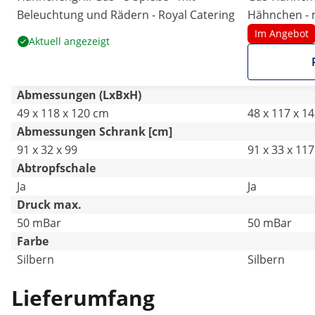
Beleuchtung und Rädern - Royal Catering
Hähnchen - 
- Royal Cater
Im Angebot
Aktuell angezeigt
Abmessungen (LxBxH)
49 x 118 x 120 cm
48 x 117 x 1
Abmessungen Schrank [cm]
91 x 32 x 99
91 x 33 x 117
Abtropfschale
Ja
Ja
Druck max.
50 mBar
50 mBar
Farbe
Silbern
Silbern
Lieferumfang