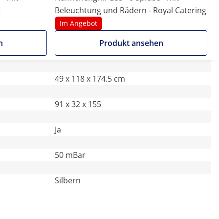
g
Beleuchtung und Rädern - Royal Catering
Im Angebot
n
Produkt ansehen
49 x 118 x 174.5 cm
91 x 32 x 155
Ja
50 mBar
Silbern