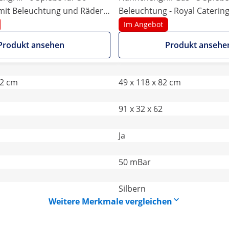
mit Beleuchtung und Rädern
Beleuchtung - Royal Caterin
ing
Im Angebot
Produkt ansehen
Produkt ansehe
42 cm
49 x 118 x 82 cm
91 x 32 x 62
Ja
50 mBar
Silbern
Weitere Merkmale vergleichen