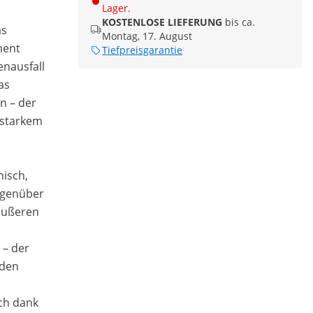
Lager.
KOSTENLOSE LIEFERUNG
bis ca.
as
Montag, 17. August
ment
Tiefpreisgarantie
nausfall
as
n – der
 starkem
nisch,
gegenüber
äußeren
 – der
 den
ich dank