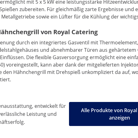
möglicht mit 5 x 5 kW eine leistungsstarke Hitzeentwicklung
Spießen zubereiten. Für gleichmäßig zarte Ergebnisse und e
t Metallgetriebe sowie ein Lüfter für die Kühlung der wich
Hähnchengrill von Royal Catering
ienung durch ein integriertes Gasventil mit Thermoelement,
 Edelstahlgehäuses und abnehmbarer Türen aus gehärtetem G
inflüssen. Die flexible Gasversorgung ermöglicht eine ein
50) voreingestellt, kann aber dank der mitgelieferten Injek
ie den Hähnchengrill mit Drehspieß unkompliziert da auf, wo 
tiert.
ausstattung, entwickelt für
Alle Produkte von Royal
 verlässliche Leistung und
anzeigen
äftserfolg.