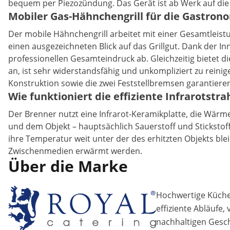
bequem per Piezozündung. Das Gerät ist ab Werk auf die Ga
Mobiler Gas-Hähnchengrill für die Gastron
Der mobile Hähnchengrill arbeitet mit einer Gesamtleist
einen ausgezeichneten Blick auf das Grillgut. Dank der 
professionellen Gesamteindruck ab. Gleichzeitig bietet
an, ist sehr widerstandsfähig und unkompliziert zu reinig
Konstruktion sowie die zwei Feststellbremsen garantieren
Wie funktioniert die effiziente Infrarotstr
Der Brenner nutzt eine Infrarot-Keramikplatte, die Wärm
und dem Objekt – hauptsächlich Sauerstoff und Stickstof
ihre Temperatur weit unter der des erhitzten Objekts bl
Zwischenmedien erwärmt werden.
Über die Marke
Hochwertige Küchen
effiziente Abläufe,
nachhaltigen Gesch