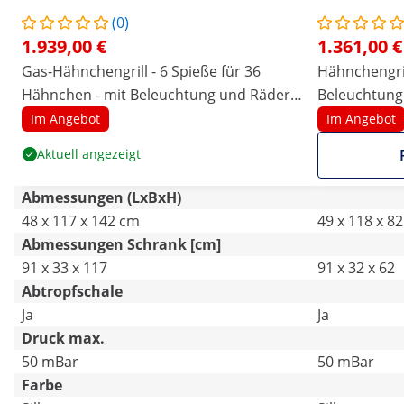
(0)
1.939,00 €
1.361,00 €
Gas-Hähnchengrill - 6 Spieße für 36
Hähnchengril
Hähnchen - mit Beleuchtung und Rädern
Beleuchtung 
- Royal Catering
Im Angebot
Im Angebot
Aktuell angezeigt
Abmessungen (LxBxH)
48 x 117 x 142 cm
49 x 118 x 8
Abmessungen Schrank [cm]
91 x 33 x 117
91 x 32 x 62
Abtropfschale
Ja
Ja
Druck max.
50 mBar
50 mBar
Farbe