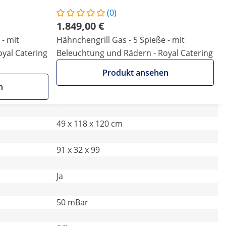
(0)
1.849,00 €
 - mit
Hähnchengrill Gas - 5 Spieße - mit
yal Catering
Beleuchtung und Rädern - Royal Catering
Produkt ansehen
n
49 x 118 x 120 cm
91 x 32 x 99
Ja
50 mBar