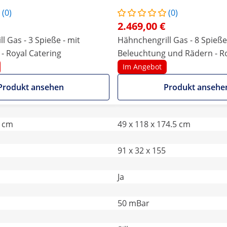
(0)
(0)
2.469,00 €
l Gas - 3 Spieße - mit
Hähnchengrill Gas - 8 Spieße
- Royal Catering
Beleuchtung und Rädern - Ro
Im Angebot
Produkt ansehen
Produkt ansehe
2 cm
49 x 118 x 174.5 cm
91 x 32 x 155
Ja
50 mBar