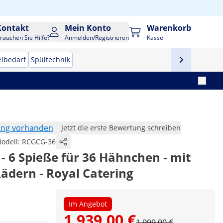
Kontakt
Mein Konto
Warenkorb
rauchen Sie Hilfe?
Anmelden/Registrieren
Kasse
eibedarf
Spültechnik
ung vorhanden
Jetzt die erste Bewertung schreiben
odell:
RCGCG-36
- 6 Spieße für 36 Hähnchen - mit
ädern - Royal Catering
Im Angebot
1.939,00 €
1.999,00 €