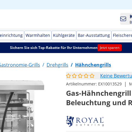
B
einrichtung
Warmhalten
Kühlgeräte
Bar-Ausstattung
Fleischer
Sichern Sie sich Top-Rabatte für Ihr Unternehmen
Jetzt sparen
astronomie-Grills
/
Drehgrills
/
Hähnchengrills
Keine Bewert
|
Artikelnummer:
EX10013529
M
Gas-Hähnchengrill 
Beleuchtung und R