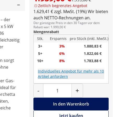
Zeitlich begrenztes Angebot
1.629,41 € zzgl. MwSt. (19%)
Wir bieten
auch NETTO-Rechnungen an.
– der
Der günstigste Preis in den 30 Tagen vor dem
 x 5 kW
Rabatt war: 1.999,00 €
Mengenrabatt
 36
Stk.
Ersparnis
pro Stück (inkl. MwSt.)
eichzeitig
3+
3%
1.880,83 €
er
5+
6%
1.822,66 €
n sorgt
10+
8%
1.783,88 €
ohne
Individuelles Angebot für mehr als 10
Artikel anfordern
der Gas-
Menge
ideal für
-
+
orchetta
äten,
In den Warenkorb
reiche
Jetzt kaufen