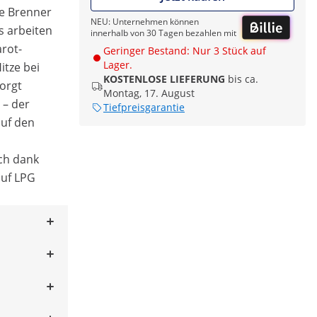
ie Brenner
NEU: Unternehmen können
s arbeiten
innerhalb von 30 Tagen bezahlen mit
arot-
Geringer Bestand: Nur 3 Stück auf
Lager.
itze bei
KOSTENLOSE LIEFERUNG
bis ca.
orgt
Montag, 17. August
 – der
Tiefpreisgarantie
auf den
ich dank
auf LPG