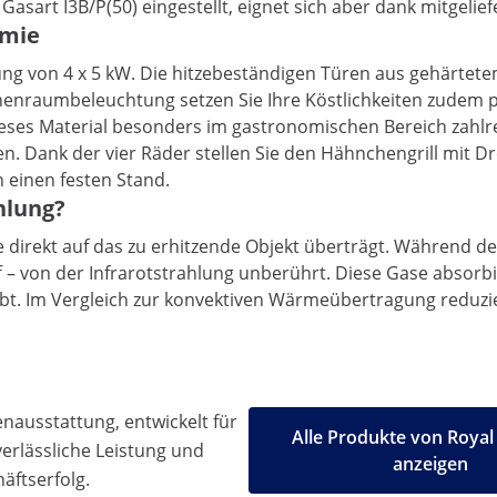
sart I3B/P(50) eingestellt, eignet sich aber dank mitgeliefe
omie
ung von 4 x 5 kW. Die hitzebeständigen Türen aus gehärtet
Innenraumbeleuchtung setzen Sie Ihre Köstlichkeiten zudem 
 dieses Material besonders im gastronomischen Bereich zah
en. Dank der vier Räder stellen Sie den Hähnchengrill mit D
 einen festen Stand.
ahlung?
e direkt auf das zu erhitzende Objekt überträgt. Während d
f – von der Infrarotstrahlung unberührt. Diese Gase absorb
eibt. Im Vergleich zur konvektiven Wärmeübertragung reduz
ausstattung, entwickelt für
Alle Produkte von Royal
 verlässliche Leistung und
anzeigen
äftserfolg.