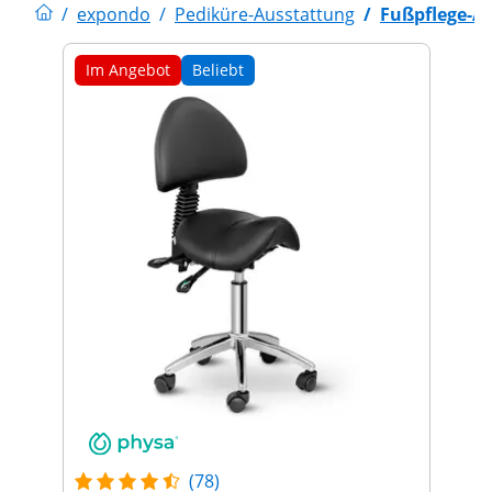
/
expondo
/
Pediküre-Ausstattung
/
Fußpflege-A
Im Angebot
Beliebt
(78)