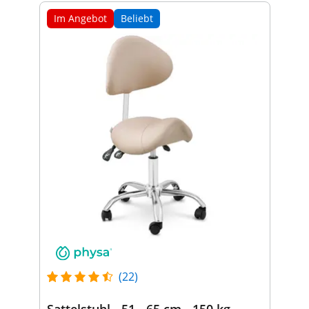
Im Angebot
Beliebt
(22)
Sattelstuhl - 51 - 65 cm - 150 kg -