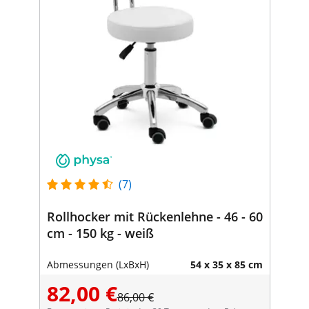
(7)
Rollhocker mit Rückenlehne - 46 - 60
cm - 150 kg - weiß
Abmessungen (LxBxH)
54 x 35 x 85 cm
82,00 €
86,00 €