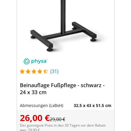
(31)
Beinauflage Fußpflege - schwarz -
24 x 33 cm
Abmessungen (LxBxH)
32.5 x 43 x 51.5 cm
26,00 €
29,00 €
Der günstigste Preis in den 30 Tagen vor dem Rabatt
war: 29,00 €