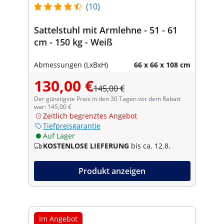
(10)
Sattelstuhl mit Armlehne - 51 - 61
cm - 150 kg - Weiß
Abmessungen (LxBxH)
66 x 66 x 108 cm
130,00 €
145,00 €
Der günstigste Preis in den 30 Tagen vor dem Rabatt
war: 145,00 €
Zeitlich begrenztes Angebot
Tiefpreisgarantie
Auf Lager
KOSTENLOSE LIEFERUNG
bis ca. 12.8.
Produkt anzeigen
Im Angebot