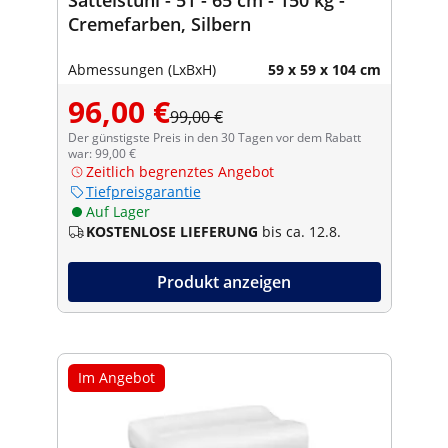
Creme­far­ben, Silbern
Abmessungen (LxBxH)
59 x 59 x 104 cm
96,00 €
99,00 €
Der günstigste Preis in den 30 Tagen vor dem Rabatt
war: 99,00 €
Zeitlich begrenztes Angebot
Tiefpreisgarantie
Auf Lager
KOSTENLOSE LIEFERUNG
bis ca. 12.8.
Produkt anzeigen
Im Angebot