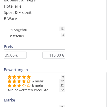
Mobilität & Pflege
Hotellerie
Sport & Freizeit
B-Ware
18
Im Angebot
3
Bestseller
Preis
Bewertungen
9
& mehr
22
& mehr
22
Alle bewerteten Produkte
22
Marke