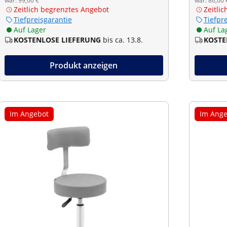
war: 99,00 €
war: 86,00 
Zeitlich begrenztes Angebot
Zeitli
Tiefpreisgarantie
Tiefpr
Auf Lager
Auf La
KOSTENLOSE LIEFERUNG
bis ca. 13.8.
KOSTE
Produkt anzeigen
Im Angebot
Im Ange