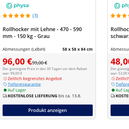
(3)
Rollhocker mit Lehne - 470 - 590
Rollhoc
mm - 150 kg - Grau
schwar
Abmessungen (LxBxH)
58 x 58 x 84 cm
Abmessun
96,00 €
48,0
99,00 €
Der günstigste Preis in den 30 Tagen vor dem Rabatt
Der günstig
war: 99,00 €
war: 53,00 
Zeitlich begrenztes Angebot
Zeitli
Tiefpreisgarantie
Tiefpr
Auf Lager
Auf La
KOSTENLOSE LIEFERUNG
bis ca. 13.8.
KOSTE
Produkt anzeigen