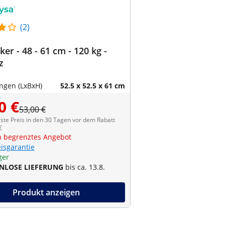
(2)
ker - 48 - 61 cm - 120 kg -
z
gen (LxBxH)
52.5 x 52.5 x 61 cm
0 €
53,00 €
ste Preis in den 30 Tagen vor dem Rabatt
€
ch begrenztes Angebot
eisgarantie
ger
NLOSE LIEFERUNG
bis ca. 13.8.
Produkt anzeigen