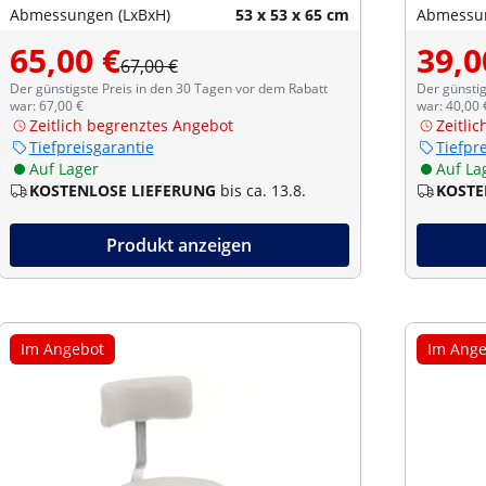
Abmessungen (LxBxH)
53 x 53 x 65 cm
Abmessun
65,00 €
39,0
67,00 €
Der günstigste Preis in den 30 Tagen vor dem Rabatt
Der günstig
war: 67,00 €
war: 40,00 
Zeitlich begrenztes Angebot
Zeitli
Tiefpreisgarantie
Tiefpr
Auf Lager
Auf La
KOSTENLOSE LIEFERUNG
bis ca. 13.8.
KOSTE
Produkt anzeigen
Im Angebot
Im Ange