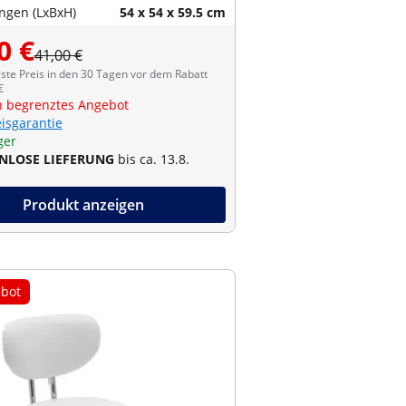
gen (LxBxH)
54 x 54 x 59.5 cm
0 €
41,00 €
ste Preis in den 30 Tagen vor dem Rabatt
€
ch begrenztes Angebot
eisgarantie
ger
NLOSE LIEFERUNG
bis ca. 13.8.
Produkt anzeigen
bot