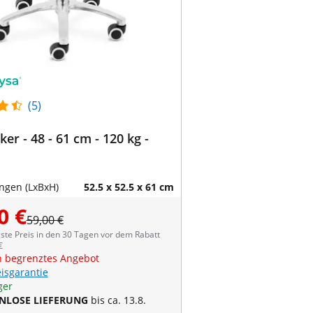
(5)
ker - 48 - 61 cm - 120 kg -
gen (LxBxH)
52.5 x 52.5 x 61 cm
0 €
59,00 €
ste Preis in den 30 Tagen vor dem Rabatt
€
ch begrenztes Angebot
eisgarantie
ger
NLOSE LIEFERUNG
bis ca. 13.8.