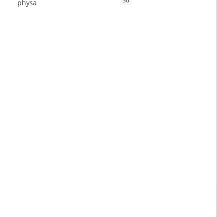
36
physa