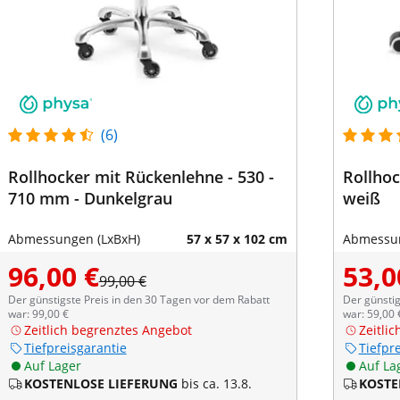
(6)
Rollhocker mit Rückenlehne - 530 -
Rollhoc
710 mm - Dunkelgrau
weiß
Abmessungen (LxBxH)
57 x 57 x 102 cm
Abmessun
96,00 €
53,0
99,00 €
Der günstigste Preis in den 30 Tagen vor dem Rabatt
Der günstig
war: 99,00 €
war: 59,00 
Zeitlich begrenztes Angebot
Zeitli
Tiefpreisgarantie
Tiefpr
Auf Lager
Auf La
KOSTENLOSE LIEFERUNG
bis ca. 13.8.
KOSTE