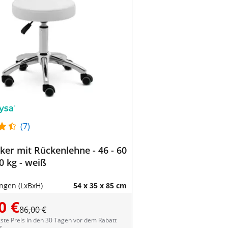
(7)
ker mit Rückenlehne - 46 - 60
cm - 150 kg - weiß
gen (LxBxH)
54 x 35 x 85 cm
0 €
86,00 €
ste Preis in den 30 Tagen vor dem Rabatt