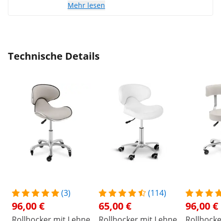
Mehr lesen
Technische Details
(3)
(114)
96,00 €
65,00 €
96,00 €
Rollhocker mit Lehne
Rollhocker mit Lehne
Rollhocke