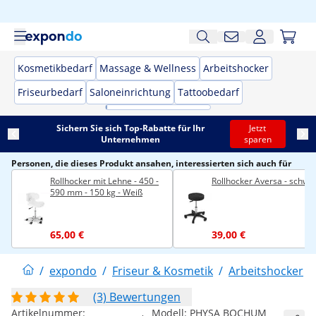
Kosmetikbedarf
Massage & Wellness
Arbeitshocker
Friseurbedarf
Saloneinrichtung
Tattoobedarf
Sichern Sie sich Top-Rabatte für Ihr
Jetzt
Unternehmen
sparen
Personen, die dieses Produkt ansahen, interessierten sich auch für
Rollhocker mit Lehne - 450 -
Rollhocker Aversa - schwa
590 mm - 150 kg - Weiß
65,00 €
39,00 €
/
expondo
/
Friseur & Kosmetik
/
Arbeitshocker
/
(3) Bewertungen
Artikelnummer:
Modell:
PHYSA BOCHUM