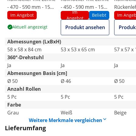
- 470 - 590 mm - 150
- 450 - 590 mm - 150
Rückenleh
Im
kg - Grau
kg - Weiß
710 mm -
Im Angebot
Beliebt
Im Angeb
Angebot
Aktuell angezeigt
Produkt ansehen
Produk
Abmessungen (LxBxH)
58 x 58 x 84 cm
53 x 53 x 65 cm
57 x 57 x
360°-Drehstuhl
Ja
Ja
Ja
Abmessungen Basis [cm]
Ø 50
Ø 46
Ø 50
Anzahl Rollen
5 Pc
5 Pc
5 Pc
Farbe
Grau
Weiß
Beige
Weitere Merkmale vergleichen
Lieferumfang