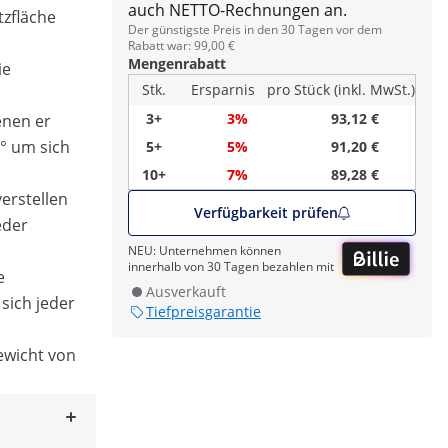
auch NETTO-Rechnungen an.
tzfläche
Der günstigste Preis in den 30 Tagen vor dem
Rabatt war: 99,00 €
Mengenrabatt
ie
Stk.
Ersparnis
pro Stück (inkl. MwSt.)
3+
3%
93,12 €
enen er
° um sich
5+
5%
91,20 €
10+
7%
89,28 €
verstellen
Verfügbarkeit prüfen
eder
NEU: Unternehmen können
innerhalb von 30 Tagen bezahlen mit
e
Ausverkauft
sich jeder
Tiefpreisgarantie
Gewicht von