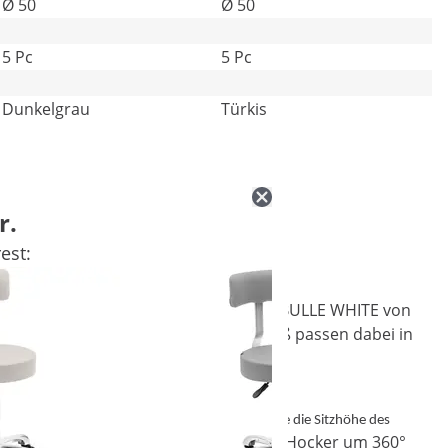
Ø 50
Ø 50
5 Pc
5 Pc
Dunkelgrau
Türkis
r.
est:
nn wählen Sie den flexiblen Rollhocker BULLE WHITE von
die dezente Farbgebung in frischem Weiß passen dabei in
 gerade benötigen.
Per Gasfeder verstellen Sie die Sitzhöhe des
g einnehmen. Bei Bedarf drehen Sie den Hocker um 360°