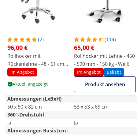
(2)
(114)
96,00 €
65,00 €
Rollhocker mit
Rollhocker mit Lehne - 450
Rückenlehne - 48 - 61 cm -
- 590 mm - 150 kg - Weiß
150 kg - weiß
Im Angebot
Im Angebot
Beliebt
Aktuell angezeigt
Produkt ansehen
Abmessungen (LxBxH)
50 x 50 x 82 cm
53 x 53 x 65 cm
360°-Drehstuhl
Ja
Ja
Abmessungen Basis [cm]