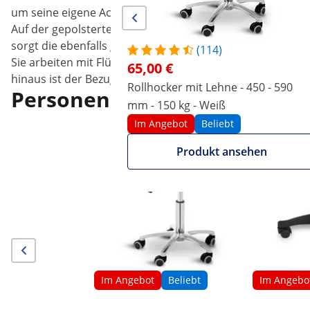
um seine eigene Achse.
Auf der gepolsterten Sitzfläche mit einem Durchmesser
sorgt die ebenfalls gepolsterte Rückenlehne. Dabei überz
(114)
Sie arbeiten mit Flüssigkeiten oder staubigen Substanzen
65,00 €
hinaus ist der Bezug der Sitzfläche staub- und wassera
Rollhocker mit Lehne - 450 - 590
Personen, die dieses Produkt
mm - 150 kg - Weiß
Im Angebot
Beliebt
Produkt ansehen
Im Angebot
Beliebt
Im Angebo