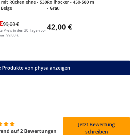
 mit Rückenlehne - 530
Rollhocker - 450-580 mm - 150 kg
 Beige
- Grau
€
99,00 €
42,00 €
66,00
te Preis in den 30 Tagen vor
ar: 99,00 €
e Produkte von physa anzeigen
Jetzt Bewertung
rend auf 2 Bewertungen
schreiben