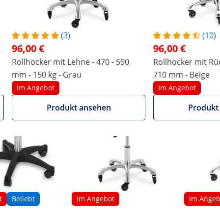
 von 36 cm sitzen Sie selbst über längere Zeiträume ange
eugt der Praxishocker durch seine robuste Konstruktion, die
(3)
(10)
? Die verwendeten Materialien, wie Kunststoff und die Alumi
96,00 €
96,00 €
bweisend, wodurch der Rollhocker insgesamt weniger versch
Rollhocker mit Lehne - 470 - 590
Rollhocker mit Rü
 ansahen, interessierten sich
mm - 150 kg - Grau
710 mm - Beige
Im Angebot
Im Angebot
Produkt ansehen
Produkt
t
Beliebt
Im Angebot
Im Angeb