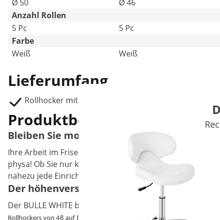
Ø 50
Ø 46
Anzahl Rollen
5 Pc
5 Pc
Farbe
Weiß
Weiß
Lieferumfang
Rollhocker mit Lehne BULLE WHITE
D
Produktbeschreibung
Rec
Bleiben Sie mobil auf dem Rollhocker mit 
Ihre Arbeit im Friseursalon, Beautystudio, Büro oder in
physa! Ob Sie nur kurz oder lang auf ihm sitzen, Sie fin
nahezu jede Einrichtung und alle Einsatzbereiche, die ein
Der höhenverstellbare Rollhocker bringt Si
Der BULLE WHITE bietet Ihnen viele nützliche Details. Auf
So bringen Sie ihn immer in
Rollhockers von 48 auf bis zu 61 cm.