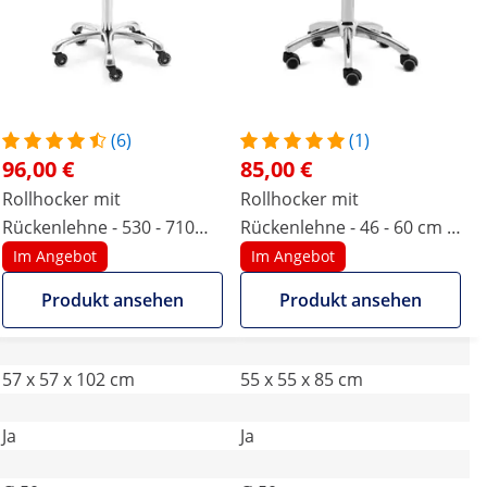
(6)
(1)
96,00 €
85,00 €
Rollhocker mit
Rollhocker mit
Rückenlehne - 530 - 710
Rückenlehne - 46 - 60 cm -
mm - Dunkelgrau
150 kg - türkis
Im Angebot
Im Angebot
Produkt ansehen
Produkt ansehen
57 x 57 x 102 cm
55 x 55 x 85 cm
Ja
Ja