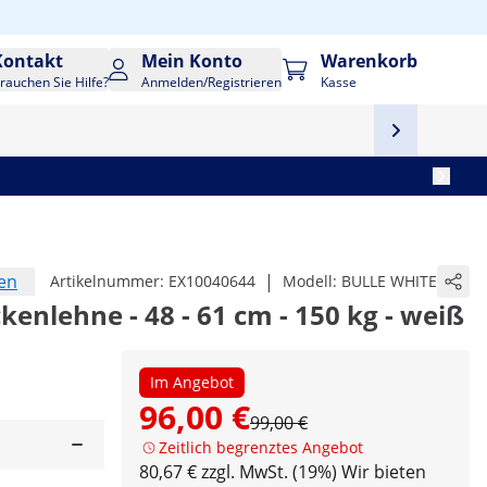
Kontakt
Mein Konto
Warenkorb
rauchen Sie Hilfe?
Anmelden/Registrieren
Kasse
en
|
Artikelnummer:
EX10040644
Modell:
BULLE WHITE
kenlehne - 48 - 61 cm - 150 kg - weiß
Im Angebot
96,00 €
99,00 €
Zeitlich begrenztes Angebot
80,67 € zzgl. MwSt. (19%)
Wir bieten