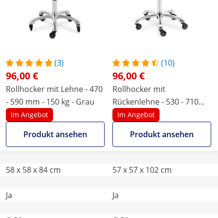
(3)
(10)
96,00 €
96,00 €
Rollhocker mit Lehne - 470
Rollhocker mit
- 590 mm - 150 kg - Grau
Rückenlehne - 530 - 710
mm - Beige
Im Angebot
Im Angebot
Produkt ansehen
Produkt ansehen
58 x 58 x 84 cm
57 x 57 x 102 cm
Ja
Ja