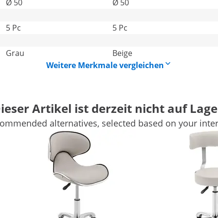
Ø 50
Ø 50
5 Pc
5 Pc
Grau
Beige
Weitere Merkmale vergleichen
ieser Artikel ist derzeit nicht auf Lage
ommended alternatives, selected based on your inter
Rückenlehne von physa
 einer Arztpraxis ist abwechslungs- und bewegungsreich? Da
den immer die beste Position. Sein funktionales Design und 
e hohe Mobilität erfordern.
e immer in die beste Position
 5 leichtgängigen Rollen bringen Sie ihn dorthin, wo Sie ihn
 die perfekte Position, auf der Sie eine entspannte Haltun