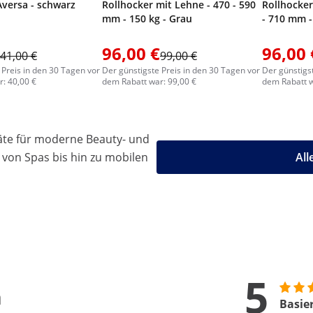
Aversa - schwarz
Rollhocker mit Lehne - 470 - 590
Rollhocker
mm - 150 kg - Grau
- 710 mm -
96,00 €
96,00 
41,00 €
99,00 €
 Preis in den 30 Tagen vor
Der günstigste Preis in den 30 Tagen vor
Der günstigs
: 40,00 €
dem Rabatt war: 99,00 €
dem Rabatt w
äte für moderne Beauty- und
 von Spas bis hin zu mobilen
All
5
n
Basie