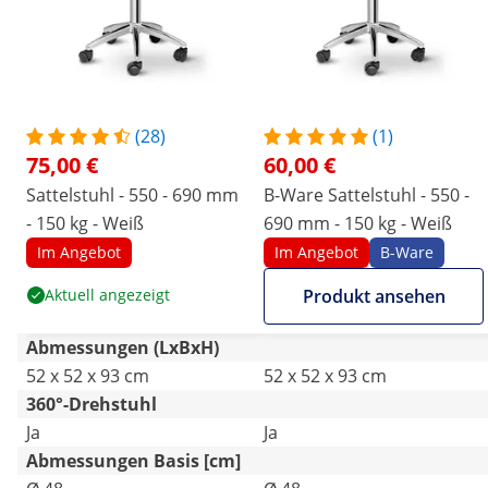
(28)
(1)
75,00 €
60,00 €
Sattelstuhl - 550 - 690 mm
B-Ware Sattelstuhl - 550 -
- 150 kg - Weiß
690 mm - 150 kg - Weiß
Im Angebot
Im Angebot
B-Ware
Aktuell angezeigt
Produkt ansehen
Abmessungen (LxBxH)
52 x 52 x 93 cm
52 x 52 x 93 cm
360°-Drehstuhl
Ja
Ja
Abmessungen Basis [cm]