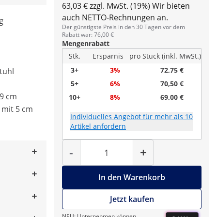
63,03 € zzgl. MwSt. (19%)
Wir bieten
auch NETTO-Rechnungen an.
g
Der günstigste Preis in den 30 Tagen vor dem
Rabatt war: 76,00 €
Mengenrabatt
Stk.
Ersparnis
pro Stück (inkl. MwSt.)
3+
3%
72,75 €
tuhl
5+
6%
70,50 €
69 cm
10+
8%
69,00 €
l mit 5 cm
Individuelles Angebot für mehr als 10
Artikel anfordern
Menge
-
+
In den Warenkorb
Jetzt kaufen
NEU: Unternehmen können