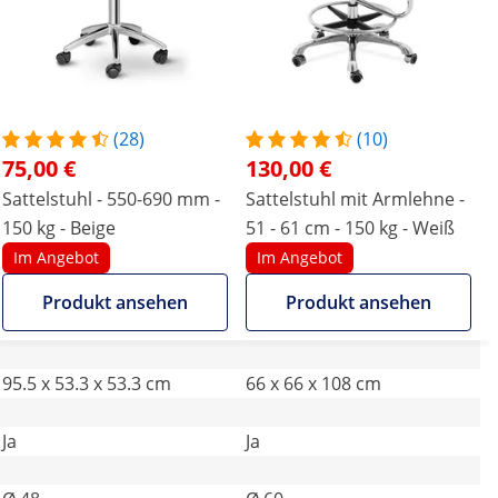
(28)
(10)
75,00 €
130,00 €
Sattelstuhl - 550-690 mm -
Sattelstuhl mit Armlehne -
150 kg - Beige
51 - 61 cm - 150 kg - Weiß
Im Angebot
Im Angebot
Produkt ansehen
Produkt ansehen
95.5 x 53.3 x 53.3 cm
66 x 66 x 108 cm
Ja
Ja