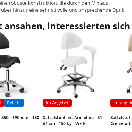
eine robuste Konstruktion, die durch den Mix aus
ber hinaus eine sehr stilvolle und ansprechende Optik
 ansahen, interessierten sich
t
Beliebt
Im Angebot
Im Angeb
- 550 - 690 mm - 150
Sattelstuhl mit Armlehne - 51 -
Sattelstuhl
z
61 cm - 150 kg - Weiß
Creme­far­b