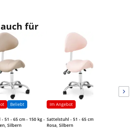
 auch für
Im Ang
Sattelstu
Grau/Sil
ot
Beliebt
Im Angebot
 - 51 - 65 cm - 150 kg -
Sattelstuhl - 51 - 65 cm - 150 kg -
en, Silbern
Rosa, Silbern