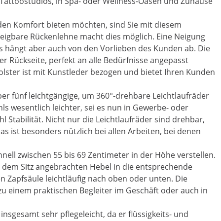
in Tattoostudios, in Spa- oder Wellness-Oasen und Zuhause
n Komfort bieten möchten, sind Sie mit diesem
 neigbare Rückenlehne macht dies möglich. Eine Neigung
es hängt aber auch von den Vorlieben des Kunden ab. Die
r Rückseite, perfekt an alle Bedürfnisse angepasst
olster ist mit Kunstleder bezogen und bietet Ihren Kunden
ber fünf leichtgängige, um 360°-drehbare Leichtlaufräder
s wesentlich leichter, sei es nun in Gewerbe- oder
Stabilität. Nicht nur die Leichtlaufräder sind drehbar,
 ist besonders nützlich bei allen Arbeiten, bei denen
hnell zwischen 55 bis 69 Zentimeter in der Höhe verstellen.
r dem Sitz angebrachten Hebel in die entsprechende
en Zapfsäule leichtläufig nach oben oder unten. Die
u einem praktischen Begleiter im Geschäft oder auch in
 insgesamt sehr pflegeleicht, da er flüssigkeits- und