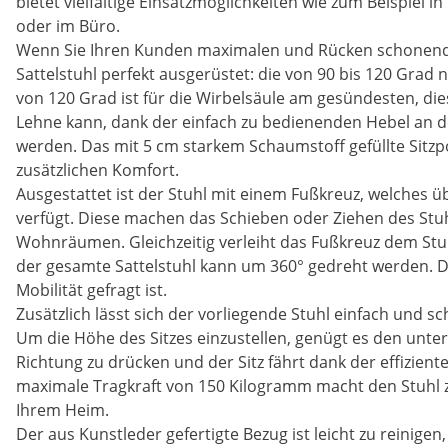
bietet vielfältige Einsatzmöglichkeiten wie zum Beispiel 
oder im Büro.
Wenn Sie Ihren Kunden maximalen und Rücken schonende
Sattelstuhl perfekt ausgerüstet: die von 90 bis 120 Grad
von 120 Grad ist für die Wirbelsäule am gesündesten, di
Lehne kann, dank der einfach zu bedienenden Hebel an de
werden. Das mit 5 cm starkem Schaumstoff gefüllte Sitzp
zusätzlichen Komfort.
Ausgestattet ist der Stuhl mit einem Fußkreuz, welches ü
verfügt. Diese machen das Schieben oder Ziehen des Stuhl
Wohnräumen. Gleichzeitig verleiht das Fußkreuz dem Stuhl 
der gesamte Sattelstuhl kann um 360° gedreht werden. Das
Mobilität gefragt ist.
Zusätzlich lässt sich der vorliegende Stuhl einfach und sc
Um die Höhe des Sitzes einzustellen, genügt es den unte
Richtung zu drücken und der Sitz fährt dank der effizient
maximale Tragkraft von 150 Kilogramm macht den Stuhl z
Ihrem Heim.
Der aus Kunstleder gefertigte Bezug ist leicht zu reinigen,