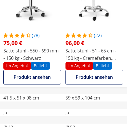
(78)
(22)
75,00 €
96,00 €
Sattelstuhl - 550 - 690 mm
Sattelstuhl - 51 - 65 cm -
- 150 kg - Schwarz
150 kg - Creme­far­ben,
Silbern
Im Angebot
Beliebt
Im Angebot
Beliebt
Produkt ansehen
Produkt ansehen
41.5 x 51 x 98 cm
59 x 59 x 104 cm
Ja
Ja