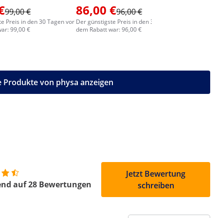
€
86,00 €
82,00
99,00 €
96,00 €
te Preis in den 30 Tagen vor
Der günstigste Preis in den 30 Tagen vor
Der günstig
ar: 99,00 €
dem Rabatt war: 96,00 €
dem Rabatt
e Produkte von physa anzeigen
Jetzt Bewertung
end auf 28 Bewertungen
schreiben