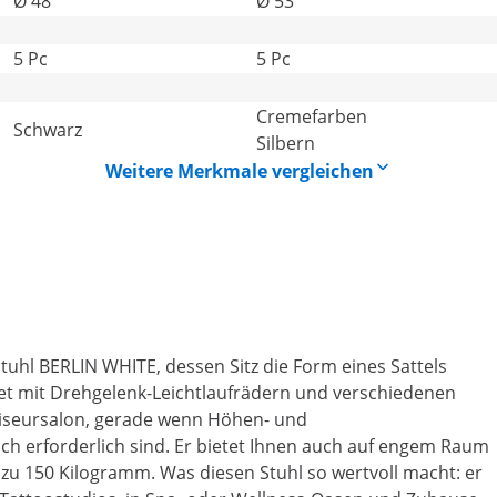
Ø 48
Ø 53
5 Pc
5 Pc
Creme­far­ben
Schwarz
Silbern
Weitere Merkmale vergleichen
uhl BERLIN WHITE, dessen Sitz die Form eines Sattels
tet mit Drehgelenk-Leichtlaufrädern und verschiedenen
Friseursalon, gerade wenn Höhen- und
eich erforderlich sind. Er bietet Ihnen auch auf engem Raum
s zu 150 Kilogramm. Was diesen Stuhl so wertvoll macht: er