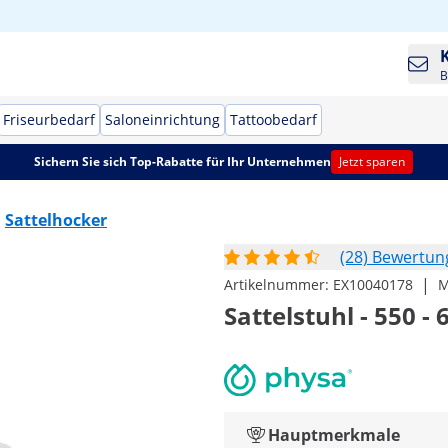
B
Friseurbedarf
Saloneinrichtung
Tattoobedarf
Sichern Sie sich Top-Rabatte für Ihr Unternehmen
Jetzt sparen
Sattelhocker
(28) Bewertu
|
Artikelnummer:
EX10040178
M
Sattelstuhl - 550 -
Hauptmerkmale