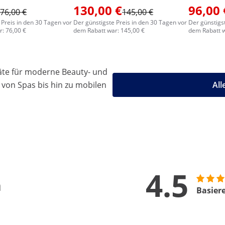
130,00 €
96,00 
76,00 €
145,00 €
 Preis in den 30 Tagen vor
Der günstigste Preis in den 30 Tagen vor
Der günstigs
: 76,00 €
dem Rabatt war: 145,00 €
dem Rabatt w
äte für moderne Beauty- und
 von Spas bis hin zu mobilen
All
4.5
n
Basier