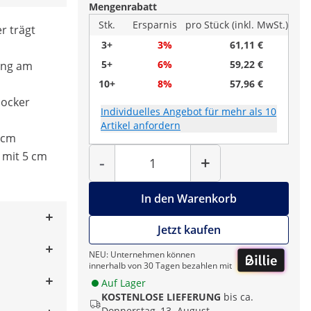
Mengenrabatt
Stk.
Ersparnis
pro Stück (inkl. MwSt.)
r trägt
3+
3%
61,11 €
5+
6%
59,22 €
ing am
10+
8%
57,96 €
hocker
Individuelles Angebot für mehr als 10
Artikel anfordern
 cm
Menge
l mit 5 cm
-
+
In den Warenkorb
Jetzt kaufen
NEU: Unternehmen können
innerhalb von 30 Tagen bezahlen mit
Auf Lager
KOSTENLOSE LIEFERUNG
bis ca.
Donnerstag, 13. August