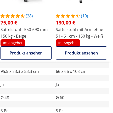
(28)
(10)
75,00 €
130,00 €
Sattelstuhl - 550-690 mm -
Sattelstuhl mit Armlehne -
150 kg - Beige
51 - 61 cm - 150 kg - Weiß
Im Angebot
Im Angebot
Produkt ansehen
Produkt ansehen
95.5 x 53.3 x 53.3 cm
66 x 66 x 108 cm
Ja
Ja
Ø 48
Ø 60
5 Pc
5 Pc