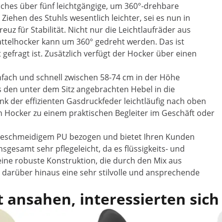
lches über fünf leichtgängige, um 360°-drehbare
iehen des Stuhls wesentlich leichter, sei es nun in
z für Stabilität. Nicht nur die Leichtlaufräder aus
telhocker kann um 360° gedreht werden. Das ist
 gefragt ist. Zusätzlich verfügt der Hocker über einen
infach und schnell zwischen 58-74 cm in der Höhe
es den unter dem Sitz angebrachten Hebel in die
k der effizienten Gasdruckfeder leichtläufig nach oben
n Hocker zu einem praktischen Begleiter im Geschäft oder
it geschmeidigem PU bezogen und bietet Ihren Kunden
insgesamt sehr pflegeleicht, da es flüssigkeits- und
eine robuste Konstruktion, die durch den Mix aus
arüber hinaus eine sehr stilvolle und ansprechende
 ansahen, interessierten sich