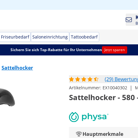
B
Friseurbedarf
Saloneinrichtung
Tattoobedarf
Sichern Sie sich Top-Rabatte für Ihr Unternehmen
Jetzt sparen
Sattelhocker
(29) Bewertu
|
Artikelnummer:
EX10040302
M
Sattelhocker - 580
Hauptmerkmale