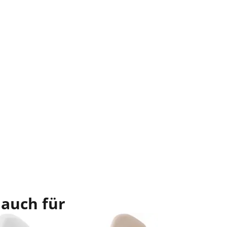
 auch für
Im Ang