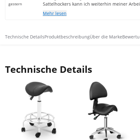
Sattelhockers kann ich weiterhin meiner Arbei
gestern
nachgehen. Die Höhenverstellbarkeit bis 74 cm 
Mehr lesen
Dank, er ist ein Geschenk des Himmels!
Technische Details
Produktbeschreibung
Über die Marke
Bewertu
Technische Details