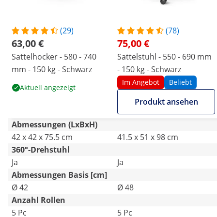
(29)
(78)
63,00 €
75,00 €
Sattelhocker - 580 - 740
Sattelstuhl - 550 - 690 mm
mm - 150 kg - Schwarz
- 150 kg - Schwarz
Im Angebot
Beliebt
Aktuell angezeigt
Produkt ansehen
Abmessungen (LxBxH)
42 x 42 x 75.5 cm
41.5 x 51 x 98 cm
360°-Drehstuhl
Ja
Ja
Abmessungen Basis [cm]
Ø 42
Ø 48
Anzahl Rollen
5 Pc
5 Pc