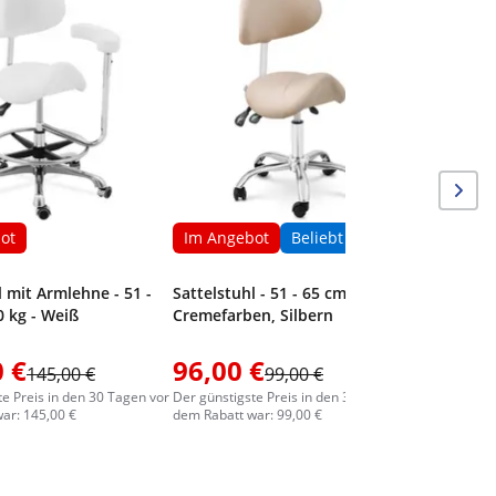
Sattelstu
Rosa, Sil
ot
Im Angebot
Beliebt
l mit Armlehne - 51 -
Sattelstuhl - 51 - 65 cm - 150 kg -
0 kg - Weiß
Creme­far­ben, Silbern
 €
96,00 €
86,00
145,00 €
99,00 €
te Preis in den 30 Tagen vor
Der günstigste Preis in den 30 Tagen vor
Der günstig
ar: 145,00 €
dem Rabatt war: 99,00 €
dem Rabatt