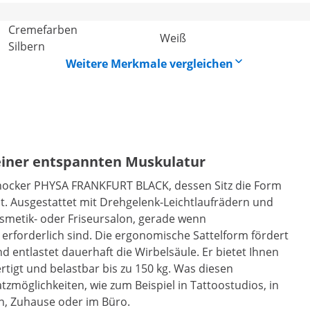
Creme­far­ben
Weiß
Silbern
Weitere Merkmale vergleichen
 einer entspannten Muskulatur
hocker PHYSA FRANKFURT BLACK, dessen Sitz die Form
st. Ausgestattet mit Drehgelenk-Leichtlaufrädern und
osmetik- oder Friseursalon, gerade wenn
h erforderlich sind. Die ergonomische Sattelform fördert
d entlastet dauerhaft die Wirbelsäule. Er bietet Ihnen
tigt und belastbar bis zu 150 kg. Was diesen
satzmöglichkeiten, wie zum Beispiel in Tattoostudios, in
n, Zuhause oder im Büro.