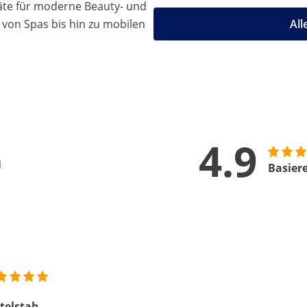
äte für moderne Beauty- und
 von Spas bis hin zu mobilen
All
4.9
n
Basier
telstab