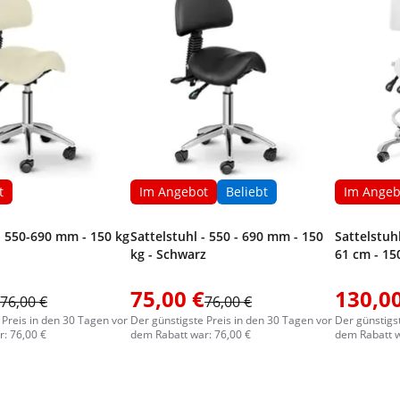
t
Im Angebot
Beliebt
Im Angeb
- 550-690 mm - 150 kg
Sattelstuhl - 550 - 690 mm - 150
Sattelstuh
kg - Schwarz
61 cm - 15
75,00 €
130,00
76,00 €
76,00 €
 Preis in den 30 Tagen vor
Der günstigste Preis in den 30 Tagen vor
Der günstigs
: 76,00 €
dem Rabatt war: 76,00 €
dem Rabatt w