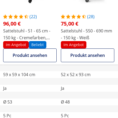
(22)
(28)
96,00 €
75,00 €
Sattelstuhl - 51 - 65 cm -
Sattelstuhl - 550 - 690 mm
150 kg - Creme­far­ben,
- 150 kg - Weiß
Silbern
Im Angebot
Beliebt
Im Angebot
Produkt ansehen
Produkt ansehen
59 x 59 x 104 cm
52 x 52 x 93 cm
Ja
Ja
Ø 53
Ø 48
5 Pc
5 Pc