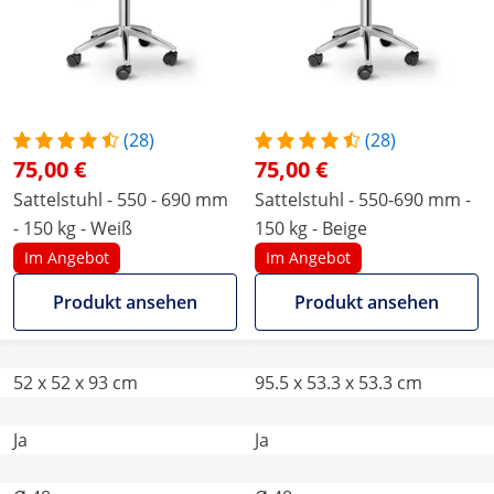
(28)
(28)
75,00 €
75,00 €
Sattelstuhl - 550 - 690 mm
Sattelstuhl - 550-690 mm -
- 150 kg - Weiß
150 kg - Beige
Im Angebot
Im Angebot
Produkt ansehen
Produkt ansehen
52 x 52 x 93 cm
95.5 x 53.3 x 53.3 cm
Ja
Ja