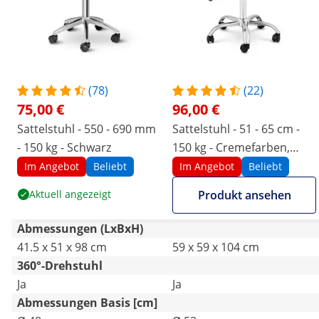
(78)
(22)
75,00 €
96,00 €
Sattelstuhl - 550 - 690 mm
Sattelstuhl - 51 - 65 cm -
- 150 kg - Schwarz
150 kg - Creme­far­ben,
Silbern
Im Angebot
Beliebt
Im Angebot
Beliebt
Aktuell angezeigt
Produkt ansehen
Abmessungen (LxBxH)
41.5 x 51 x 98 cm
59 x 59 x 104 cm
360°-Drehstuhl
Ja
Ja
Abmessungen Basis [cm]