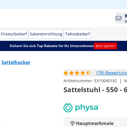
B
Friseurbedarf
Saloneinrichtung
Tattoobedarf
Sichern Sie sich Top-Rabatte für Ihr Unternehmen
Jetzt sparen
Sattelhocker
(78) Bewertu
|
Artikelnummer:
EX10040182
M
Sattelstuhl - 550 -
Hauptmerkmale