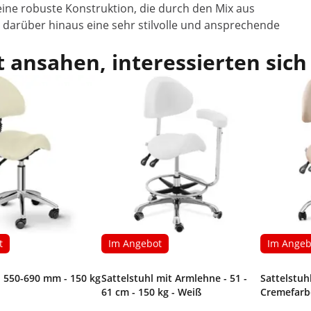
eine robuste Konstruktion, die durch den Mix aus
arüber hinaus eine sehr stilvolle und ansprechende
 ansahen, interessierten sich
t
Im Angebot
Im Angeb
- 550-690 mm - 150 kg
Sattelstuhl mit Armlehne - 51 -
Sattelstuhl
61 cm - 150 kg - Weiß
Creme­far­b