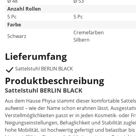
Ø 48
Ø 53
Anzahl Rollen
5 Pc
5 Pc
Farbe
Creme­far­ben
Schwarz
Silbern
Lieferumfang
Sattelstuhl BERLIN BLACK
Produktbeschreibung
Sattelstuhl BERLIN BLACK
Aus dem Hause Physa stammt dieser komfortable Sattelst
aufweist – wie der Name schon erahnen lässt. Ausgestat
Verstellmöglichkeiten passt er in jeden Kosmetik- oder 
Neigungseinstellungen, Behaglichkeit und Stabilität zugl
hohe Mobilität, ist hochwertig gefertigt und belastbar bi