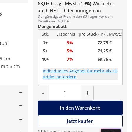
63,03 € zzgl. MwSt. (19%)
Wir bieten
auch NETTO-Rechnungen an.
g
Der günstigste Preis in den 30 Tagen vor dem
Rabatt war: 76,00 €
Mengenrabatt
Stk.
Ersparnis
pro Stück (inkl. MwSt.)
3+
3%
72,75 €
tuhl
5+
5%
71,25 €
69 cm
10+
7%
69,75 €
l mit 5 cm
Individuelles Angebot für mehr als 10
Artikel anfordern
Menge
-
+
In den Warenkorb
Jetzt kaufen
NEU: Unternehmen können