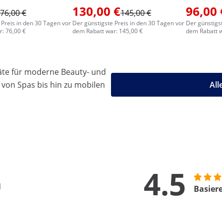
130,00 €
96,00 
76,00 €
145,00 €
 Preis in den 30 Tagen vor
Der günstigste Preis in den 30 Tagen vor
Der günstigs
: 76,00 €
dem Rabatt war: 145,00 €
dem Rabatt w
äte für moderne Beauty- und
 von Spas bis hin zu mobilen
All
4.5
n
Basier