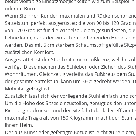
bietet vielfältige Einsatzmöglichkeiten wie zum Beispiel 
oder im Büro.
Wenn Sie Ihren Kunden maximalen und Rücken schonende
Sattelstuhl perfekt ausgerüstet: die von 90 bis 120 Grad
von 120 Grad ist für die Wirbelsäule am gesündesten, di
Lehne kann, dank der einfach zu bedienenden Hebel an de
werden. Das mit 5 cm starkem Schaumstoff gefüllte Sitzp
zusätzlichen Komfort.
Ausgestattet ist der Stuhl mit einem Fußkreuz, welches ü
verfügt. Diese machen das Schieben oder Ziehen des Stuhl
Wohnräumen. Gleichzeitig verleiht das Fußkreuz dem Stuhl 
der gesamte Sattelstuhl kann um 360° gedreht werden. Das
Mobilität gefragt ist.
Zusätzlich lässt sich der vorliegende Stuhl einfach und sc
Um die Höhe des Sitzes einzustellen, genügt es den unte
Richtung zu drücken und der Sitz fährt dank der effizient
maximale Tragkraft von 150 Kilogramm macht den Stuhl z
Ihrem Heim.
Der aus Kunstleder gefertigte Bezug ist leicht zu reinigen,