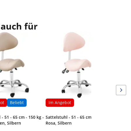
 auch für
Im Ang
Sattelstu
Grau/Sil
ot
Beliebt
Im Angebot
 - 51 - 65 cm - 150 kg -
Sattelstuhl - 51 - 65 cm - 150 kg -
en, Silbern
Rosa, Silbern