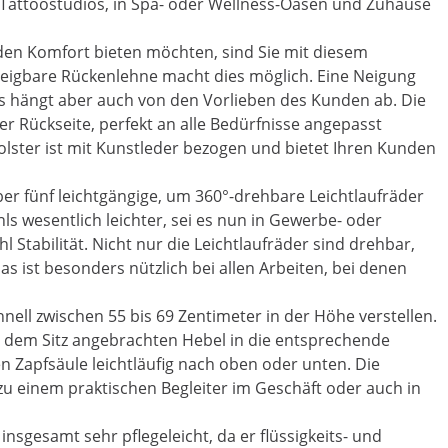
in Tattoostudios, in Spa- oder Wellness-Oasen und Zuhause
n Komfort bieten möchten, sind Sie mit diesem
 neigbare Rückenlehne macht dies möglich. Eine Neigung
es hängt aber auch von den Vorlieben des Kunden ab. Die
r Rückseite, perfekt an alle Bedürfnisse angepasst
olster ist mit Kunstleder bezogen und bietet Ihren Kunden
ber fünf leichtgängige, um 360°-drehbare Leichtlaufräder
s wesentlich leichter, sei es nun in Gewerbe- oder
Stabilität. Nicht nur die Leichtlaufräder sind drehbar,
 ist besonders nützlich bei allen Arbeiten, bei denen
hnell zwischen 55 bis 69 Zentimeter in der Höhe verstellen.
r dem Sitz angebrachten Hebel in die entsprechende
en Zapfsäule leichtläufig nach oben oder unten. Die
u einem praktischen Begleiter im Geschäft oder auch in
 insgesamt sehr pflegeleicht, da er flüssigkeits- und