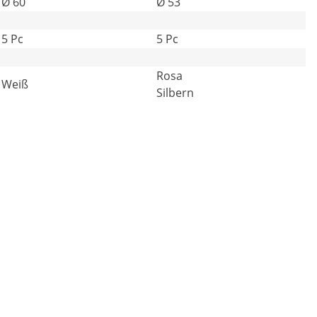
Ø 60
Ø 53
5 Pc
5 Pc
Rosa
Weiß
Silbern