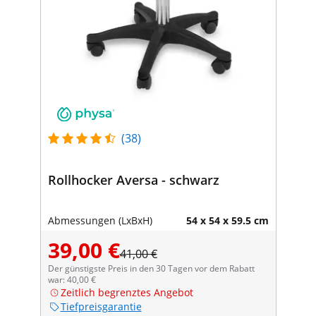
(38)
Rollhocker Aversa - schwarz
Abmessungen (LxBxH)
54 x 54 x 59.5 cm
39,00 €
41,00 €
Der günstigste Preis in den 30 Tagen vor dem Rabatt
war: 40,00 €
Zeitlich begrenztes Angebot
Tiefpreisgarantie