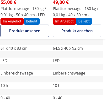
55,00 €
49,00 €
Plattformwaage - 150 kg /
Plattformwaage - 150 kg /
0,01 kg - 50 x 40 cm - LED
0,01 kg - 40 x 50 cm -
klappbar - LED
Im Angebot
Beliebt
Im Angebot
Beliebt
Produkt ansehen
Produkt ansehen
61 x 40 x 83 cm
64.5 x 40 x 92 cm
LED
LED
Einbereichswaage
Einbereichswaage
10 h
10 h
0 - 40
0 - 40