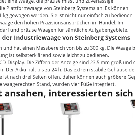
det eine Waage, die präzise misst und zuverlässige
 die Plattformwaage von Steinberg Systems an! Es können
1 kg gewogen werden. Sie ist nicht nur einfach zu bedienen
riewaage den hohen Präzisionsansprüchen im Handel. Im
edarf und präzise Waagen für sämtliche Aufgabengebiete.
t der Industriewaage von Steinberg Systems
 und hat einen Messbereich von bis zu 300 kg. Die Waage bi
g ist selbsterklärend sowie leicht zu bedienen.
CD-Display. Die Ziffern der Anzeige sind 23.5 mm groß und 
. Der Akku hält bis zu 24 h. Das extrem stabile Gehäuse d
 ist nach drei Seiten offen, daher können auch größere Ge
 waagerechten Stand, wurden vier Füße integriert.
 ansahen, interessierten sich