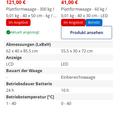
121,00 €
41,00 €
Plattformwaage - 300 kg /
Plattformwaage - 60 kg /
0,01 kg - 40 x 50 cm - kg / lb
0,01 kg - 40 x 30 cm - LED
- LCD
Im Angebot
Im Angebot
Beliebt
Aktuell angezeigt
Produkt ansehen
Abmessungen (LxBxH)
62 x 40 x 85.5 cm
55.5 x 30 x 72 cm
Anzeige
LCD
LED
Bauart der Waage
-
Einbereichswaage
Betriebsdauer Batterie
24 h
10 h
Betriebstemperatur [°C]
1 - 40
0 - 40