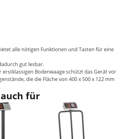
etet alle nötigen Funktionen und Tasten für eine
dadurch gut lesbar.
er erstklassigen Bodenwaage schützt das Gerät vor
genstände, die die Fläche von 400 x 500 x 122 mm
 auch für
Im Ang
Plattform
- 60 x 80