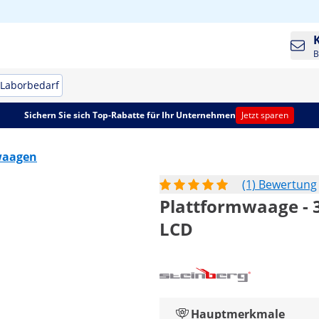
B
Laborbedarf
Sichern Sie sich Top-Rabatte für Ihr Unternehmen
Jetzt sparen
waagen
(1) Bewertung
Plattformwaage - 300
LCD
Hauptmerkmale