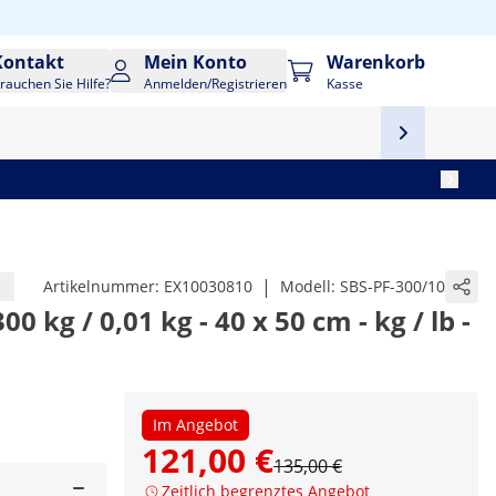
Kontakt
Mein Konto
Warenkorb
rauchen Sie Hilfe?
Anmelden/Registrieren
Kasse
|
Artikelnummer:
EX10030810
Modell:
SBS-PF-300/10
 kg / 0,01 kg - 40 x 50 cm - kg / lb -
Im Angebot
121,00 €
135,00 €
Zeitlich begrenztes Angebot