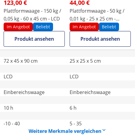
123,00 €
44,00 €
Plattformwaage - 150 kg /
Plattformwaage - 50 kg /
0,05 kg - 60 x 45 cm - LCD
0,01 kg - 25 x 25 cm -
externes LCD
Im Angebot
Beliebt
Im Angebot
Beliebt
Produkt ansehen
Produkt ansehen
72 x 45 x 90 cm
25 x 25 x 5 cm
LCD
LCD
Einbereichswaage
Einbereichswaage
10 h
6 h
-10 - 40
5 - 35
Weitere Merkmale vergleichen