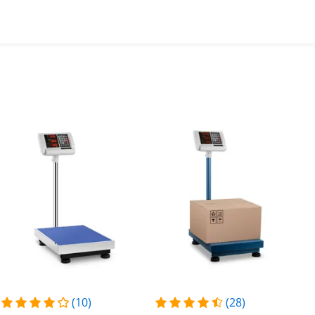
(10)
(28)