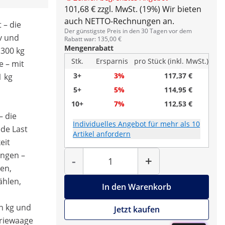
101,68 € zzgl. MwSt. (19%)
Wir bieten
auch NETTO-Rechnungen an.
 – die
Der günstigste Preis in den 30 Tagen vor dem
v und
Rabatt war: 135,00 €
Mengenrabatt
 300 kg
Stk.
Ersparnis
pro Stück (inkl. MwSt.)
e – mit
3+
3%
117,37 €
1 kg
5+
5%
114,95 €
10+
7%
112,53 €
– die
Individuelles Angebot für mehr als 10
ede Last
Artikel anfordern
eit
Menge
ungen –
-
+
en,
ählen,
In den Warenkorb
n kg und
Jetzt kaufen
triewaage