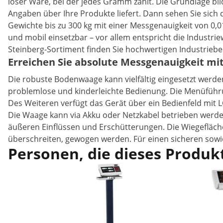
loser Ware, bei der jedes Gramm zählt. Die Grundlage bil
Angaben über Ihre Produkte liefert. Dann sehen Sie sich
Gewichte bis zu 300 kg mit einer Messgenauigkeit von 0,0
und mobil einsetzbar – vor allem entspricht die Indust
Steinberg-Sortiment finden Sie hochwertigen Industrieb
Erreichen Sie absolute Messgenauigkeit mi
Die robuste Bodenwaage kann vielfältig eingesetzt werden
problemlose und kinderleichte Bedienung. Die Menüführun
Des Weiteren verfügt das Gerät über ein Bedienfeld mit L
Die Waage kann via Akku oder Netzkabel betrieben werden
äußeren Einflüssen und Erschütterungen. Die Wiegefläche
überschreiten, gewogen werden. Für einen sicheren sowie
Personen, die dieses Produkt