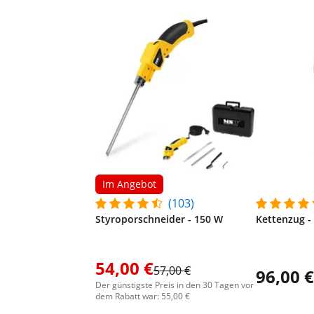
Im Angebot
(103)
Styroporschneider - 150 W
Kettenzug -
54,00 €
57,00 €
96,00 €
Der günstigste Preis in den 30 Tagen vor
dem Rabatt war: 55,00 €