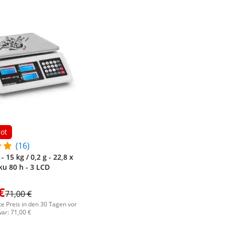
ot
(16)
 15 kg / 0,2 g - 22,8 x
ku 80 h - 3 LCD
€
71,00 €
te Preis in den 30 Tagen vor
ar: 71,00 €