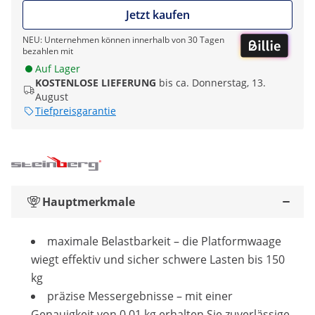
Jetzt kaufen
NEU: Unternehmen können innerhalb von 30 Tagen
bezahlen mit
Auf Lager
KOSTENLOSE LIEFERUNG
bis ca. Donnerstag, 13.
August
Tiefpreisgarantie
Hauptmerkmale
maximale Belastbarkeit – die Platformwaage
wiegt effektiv und sicher schwere Lasten bis 150
kg
präzise Messergebnisse – mit einer
Genauigkeit von 0,01 kg erhalten Sie zuverlässige