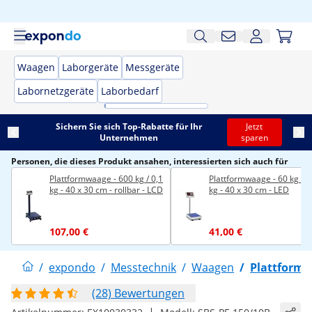
Waagen
Laborgeräte
Messgeräte
Labornetzgeräte
Laborbedarf
Sichern Sie sich Top-Rabatte für Ihr
Jetzt
Unternehmen
sparen
Personen, die dieses Produkt ansahen, interessierten sich auch für
Plattformwaage - 600 kg / 0,1
Plattformwaage - 60 kg / 0
kg - 40 x 30 cm - rollbar - LCD
kg - 40 x 30 cm - LED
107,00 €
41,00 €
/
expondo
/
Messtechnik
/
Waagen
/
Plattform
(28) Bewertungen