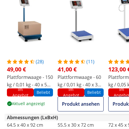
(28)
(11)
49,00 €
41,00 €
123,00 
Plattformwaage - 150
Plattformwaage - 60
Plattform
kg / 0,01 kg - 40 x 50
kg / 0,01 kg - 40 x 30
kg / 0,05 
Im
Im
Im
cm - klappbar - LED
cm - LED
cm - LCD
Beliebt
Beliebt
Angebot
Angebot
Angebo
Aktuell angezeigt
Produkt ansehen
Produk
Abmessungen (LxBxH)
64.5 x 40 x 92 cm
55.5 x 30 x 72 cm
72 x 45 x