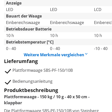
Anzeige
LED
LED
LCD
Bauart der Waage
Einbereichswaage
Einbereichswaage
Einberei
Betriebsdauer Batterie
10 h
10 h
10 h
Betriebstemperatur [°C]
0 - 40
0 - 40
-10 - 40
Weitere Merkmale vergleichen
Lieferumfang
Plattformwaage SBS-PF-150/10B
Bedienungsanleitung
Produktbeschreibung
Plattformwaage - 150 kg / 10 g - 40 x 50 cm -
klappbar
Die Plattformwaage SBS-PF-150/10B von Steinberg