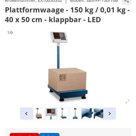
|
Artikelnummer:
EX10030332
Modell:
SBS-PF-150/10B
Plattformwaage - 150 kg / 0,01 kg -
40 x 50 cm - klappbar - LED
1/9