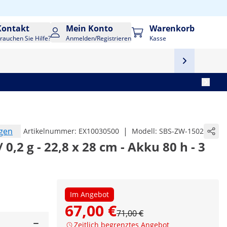
Kontakt
Mein Konto
Warenkorb
rauchen Sie Hilfe?
Anmelden/Registrieren
Kasse
ngen
|
Artikelnummer:
EX10030500
Modell:
SBS-ZW-1502
 0,2 g - 22,8 x 28 cm - Akku 80 h - 3
Im Angebot
67,00 €
71,00 €
Zeitlich begrenztes Angebot