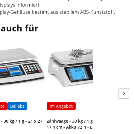
splays informiert.
splay-Gehäuse besteht aus stabilem ABS-Kunststoff,
 auch für
Zählwaage - 3
cm - Akku
ot
Beliebt
Im Angebot
 30 kg / 1 g - 21 x 27
Zählwaage - 30 kg / 1 g - 22,3 x
17,4 cm - Akku 72 h - LCD