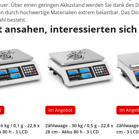
dauer. Über einen geringen Akkustand werden Sie dank des Di
on durch hochwertige Materialien extrem belastbar. Das Di
hl besteht.
 ansahen, interessierten sich
t
Im Angebot
Im Angeb
6 kg / 0,1 g - 22,8 x
Zählwaage - 30 kg / 0,5 g - 22,8 x
Zählwaage -
 80 h - 3 LCD
28 cm - Akku 80 h - 3 LCD
cm - 3 LCD