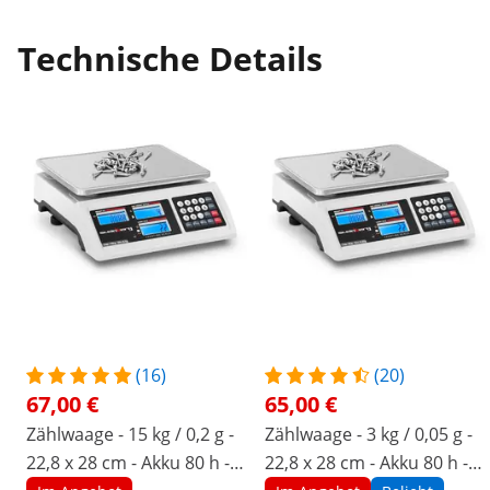
Technische Details
(16)
(20)
67,00 €
65,00 €
Zählwaage - 15 kg / 0,2 g -
Zählwaage - 3 kg / 0,05 g -
22,8 x 28 cm - Akku 80 h - 3
22,8 x 28 cm - Akku 80 h - 3