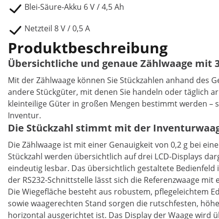
Blei-Säure-Akku 6 V / 4,5 Ah
Netzteil 8 V / 0,5 A
Produktbeschreibung
Übersichtliche und genaue Zählwaage mit 3
Mit der Zählwaage können Sie Stückzahlen anhand des Ge
andere Stückgüter, mit denen Sie handeln oder täglich 
kleinteilige Güter in großen Mengen bestimmt werden – sei
Inventur.
Die Stückzahl stimmt mit der Inventurwaa
Die Zählwaage ist mit einer Genauigkeit von 0,2 g bei e
Stückzahl werden übersichtlich auf drei LCD-Displays darg
eindeutig lesbar. Das übersichtlich gestaltete Bedienfel
der RS232-Schnittstelle lässt sich die Referenzwaage mi
Die Wiegefläche besteht aus robustem, pflegeleichtem Ede
sowie waagerechten Stand sorgen die rutschfesten, höhe
horizontal ausgerichtet ist. Das Display der Waage wird ü