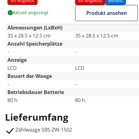
LCD
LCD
Im Angebot
Im Angebot
Beliebt
Aktuell angezeigt
Produkt ansehen
Abmessungen (LxBxH)
35 x 28.5 x 12.5 cm
35 x 28.5 x 12.5 cm
Anzahl Speicherplätze
-
-
Anzeige
LCD
LCD
Bauart der Waage
-
-
Betriebsdauer Batterie
80 h
80 h
Lieferumfang
Zählwaage SBS-ZW-1502