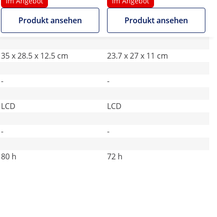
LCD
LCD
Im Angebot
Im Angebot
Produkt ansehen
Produkt ansehen
35 x 28.5 x 12.5 cm
23.7 x 27 x 11 cm
-
-
LCD
LCD
-
-
80 h
72 h