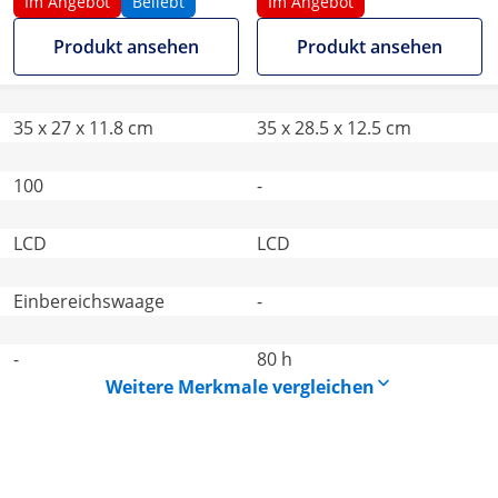
LCD
Im Angebot
Beliebt
Im Angebot
Produkt ansehen
Produkt ansehen
35 x 27 x 11.8 cm
35 x 28.5 x 12.5 cm
100
-
LCD
LCD
Einbereichswaage
-
-
80 h
Weitere Merkmale vergleichen