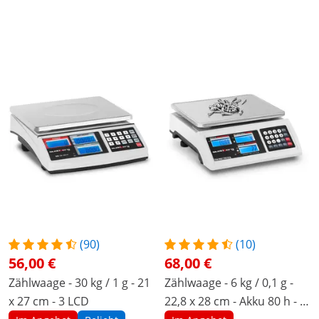
(90)
(10)
56,00 €
68,00 €
Zählwaage - 30 kg / 1 g - 21
Zählwaage - 6 kg / 0,1 g -
x 27 cm - 3 LCD
22,8 x 28 cm - Akku 80 h - 3