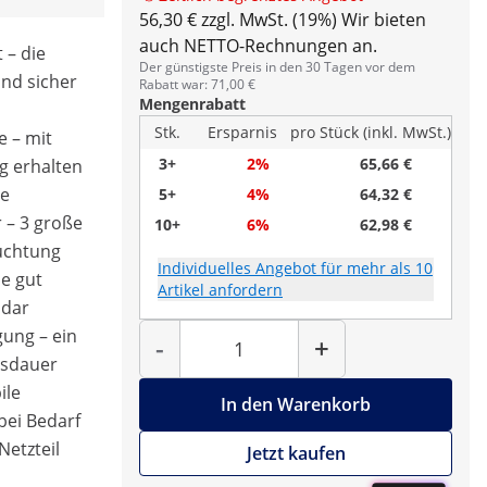
56,30 € zzgl. MwSt. (19%)
Wir bieten
auch NETTO-Rechnungen an.
 – die
Der günstigste Preis in den 30 Tagen vor dem
und sicher
Rabatt war: 71,00 €
Mengenrabatt
Stk.
Ersparnis
pro Stück (inkl. MwSt.)
e – mit
3+
2%
65,66 €
 g erhalten
se
5+
4%
64,32 €
 – 3 große
10+
6%
62,98 €
uchtung
Individuelles Angebot für mehr als 10
se gut
Artikel anfordern
 dar
Menge
ung – ein
-
+
bsdauer
ile
In den Warenkorb
bei Bedarf
Netzteil
Jetzt kaufen