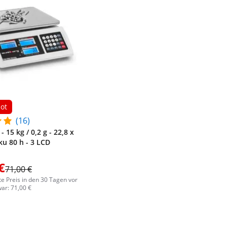
ot
(16)
 15 kg / 0,2 g - 22,8 x
ku 80 h - 3 LCD
€
71,00 €
te Preis in den 30 Tagen vor
ar: 71,00 €