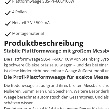
Plattformwaage SBS-PF-600/100W
4 Rollen
Netzteil 7 V / 500 mA
Montagematerial
Produktbeschreibung
Stabile Plattformwaage mit großem Messber
Die Plattformwaage SBS-PF-600/100W von Steinberg System
kg schwere Objekte präzise zu wiegen – und das bei einer 
ist diese kinderleicht bedienbare Waage äußerst mobil 
Die Profi-Plattformwaage für exakte Messe
Die Bodenwaage ist aufgrund ihres breiten Messbereichs v
Nullieren, Summieren und Speichern. Weitere Besonderhei
Waage berechnet automatisch den Gesamtpreis. Und als 
schätzen wissen.
Der integrierte Akku 4 V / 4 Ah hat genug Power für bis z