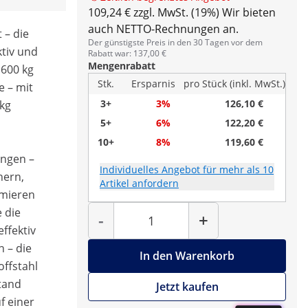
109,24 € zzgl. MwSt. (19%)
Wir bieten
auch NETTO-Rechnungen an.
 – die
Der günstigste Preis in den 30 Tagen vor dem
ktiv und
Rabatt war: 137,00 €
Mengenrabatt
 600 kg
Stk.
Ersparnis
pro Stück (inkl. MwSt.)
e – mit
3+
3%
126,10 €
 kg
5+
6%
122,20 €
10+
8%
119,60 €
ungen –
Individuelles Angebot für mehr als 10
hern,
Artikel anfordern
mmieren
Menge
 die
-
+
ffektiv
n – die
In den Warenkorb
offstahl
tand
Jetzt kaufen
f einer