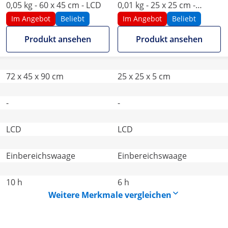
0,05 kg - 60 x 45 cm - LCD
0,01 kg - 25 x 25 cm -
externes LCD
Im Angebot
Beliebt
Im Angebot
Beliebt
Produkt ansehen
Produkt ansehen
72 x 45 x 90 cm
25 x 25 x 5 cm
-
-
LCD
LCD
Einbereichswaage
Einbereichswaage
10 h
6 h
Weitere Merkmale vergleichen