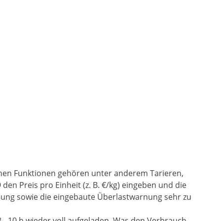
lichen Funktionen gehören unter anderem Tarieren,
n Preis pro Einheit (z. B. €/kg) eingeben und die
nung sowie die eingebaute Überlastwarnung sehr zu
 8 - 10 h wieder voll aufgeladen. Was den Verbrauch