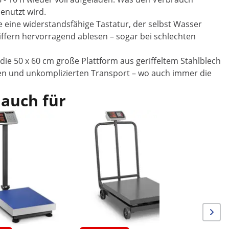
enutzt wird.
eine widerstandsfähige Tastatur, der selbst Wasser
iffern hervorragend ablesen – sogar bei schlechten
ie 50 x 60 cm große Plattform aus geriffeltem Stahlblech
llen und unkomplizierten Transport – wo auch immer die
 auch für
Im Ang
Plattform
- 60 x 45