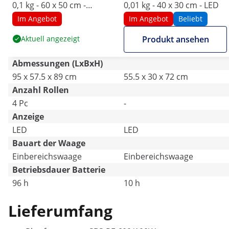
0,1 kg - 60 x 50 cm -
0,01 kg - 40 x 30 cm - LED
rollbar- LED
Im Angebot
Im Angebot
Beliebt
Aktuell angezeigt
Produkt ansehen
Abmessungen (LxBxH)
95 x 57.5 x 89 cm
55.5 x 30 x 72 cm
Anzahl Rollen
4 Pc
-
Anzeige
LED
LED
Bauart der Waage
Einbereichswaage
Einbereichswaage
Betriebsdauer Batterie
96 h
10 h
Lieferumfang