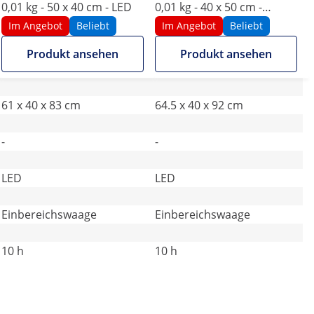
0,01 kg - 50 x 40 cm - LED
0,01 kg - 40 x 50 cm -
klappbar - LED
Im Angebot
Beliebt
Im Angebot
Beliebt
Produkt ansehen
Produkt ansehen
61 x 40 x 83 cm
64.5 x 40 x 92 cm
-
-
LED
LED
Einbereichswaage
Einbereichswaage
10 h
10 h