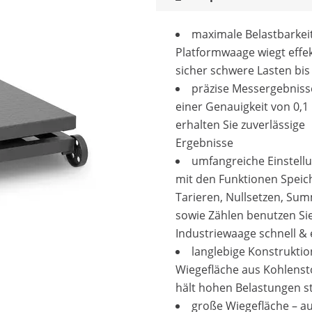
maximale Belastbarkeit
Platformwaage wiegt effe
sicher schwere Lasten bis
präzise Messergebniss
einer Genauigkeit von 0,1
erhalten Sie zuverlässige
Ergebnisse
umfangreiche Einstell
mit den Funktionen Speic
Tarieren, Nullsetzen, Su
sowie Zählen benutzen Sie
Industriewaage schnell & e
langlebige Konstruktio
Wiegefläche aus Kohlenst
hält hohen Belastungen s
große Wiegefläche – au