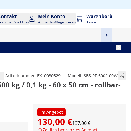
Kontakt
Mein Konto
Warenkorb
rauchen Sie Hilfe?
Anmelden/Registrieren
Kasse
|
Artikelnummer:
EX10030529
Modell:
SBS-PF-600/100W
0 kg / 0,1 kg - 60 x 50 cm - rollbar-
Im Angebot
130,00 €
137,00 €
Zeitlich begrenztes Angebot