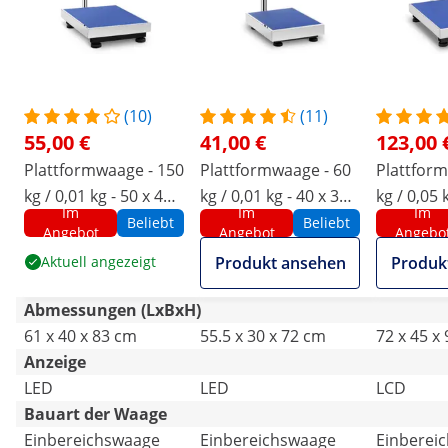
(10)
(11)
55,00 €
41,00 €
123,00 
Plattformwaage - 150
Plattformwaage - 60
Plattform
kg / 0,01 kg - 50 x 40
kg / 0,01 kg - 40 x 30
kg / 0,05 
Im
Im
Im
cm - LED
cm - LED
cm - LCD
Beliebt
Beliebt
Angebot
Angebot
Angebo
Aktuell angezeigt
Produkt ansehen
Produk
Abmessungen (LxBxH)
61 x 40 x 83 cm
55.5 x 30 x 72 cm
72 x 45 x
Anzeige
LED
LED
LCD
Bauart der Waage
Einbereichswaage
Einbereichswaage
Einberei