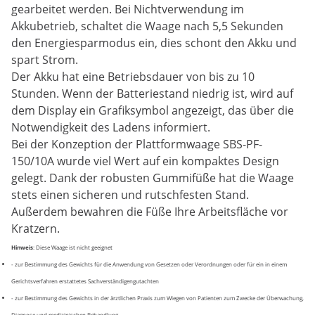
gearbeitet werden. Bei Nichtverwendung im
Akkubetrieb, schaltet die Waage nach 5,5 Sekunden
den Energiesparmodus ein, dies schont den Akku und
spart Strom.
Der Akku hat eine Betriebsdauer von bis zu 10
Stunden. Wenn der Batteriestand niedrig ist, wird auf
dem Display ein Grafiksymbol angezeigt, das über die
Notwendigkeit des Ladens informiert.
Bei der Konzeption der Plattformwaage SBS-PF-
150/10A wurde viel Wert auf ein kompaktes Design
gelegt. Dank der robusten Gummifüße hat die Waage
stets einen sicheren und rutschfesten Stand.
Außerdem bewahren die Füße Ihre Arbeitsfläche vor
Kratzern.
Hinweis
: Diese Waage ist nicht geeignet
- zur Bestimmung des Gewichts für die Anwendung von Gesetzen oder Verordnungen oder für ein in einem
Gerichtsverfahren erstattetes Sachverständigengutachten
- zur Bestimmung des Gewichts in der ärztlichen Praxis zum Wiegen von Patienten zum Zwecke der Überwachung,
Diagnose und medizinischen Behandlung