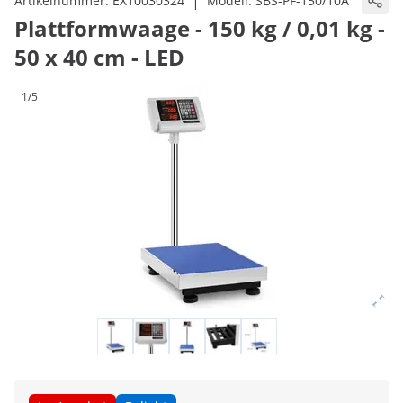
|
Artikelnummer:
EX10030324
Modell:
SBS-PF-150/10A
Plattformwaage - 150 kg / 0,01 kg -
50 x 40 cm - LED
1/5