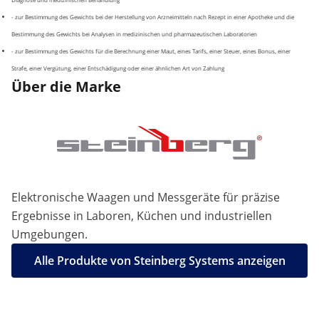
- zur Bestimmung des Gewichts bei der Herstellung von Arzneimitteln nach Rezept in einer Apotheke und die
Bestimmung des Gewichts bei Analysen in medizinischen und pharmazeutischen Laboratorien
- zur Bestimmung des Gewichts für die Berechnung einer Maut, eines Tarifs, einer Steuer, eines Bonus, einer
Strafe, einer Vergütung, einer Entschädigung oder einer ähnlichen Art von Zahlung
Über die Marke
Elektronische Waagen und Messgeräte für präzise
Ergebnisse in Laboren, Küchen und industriellen
Umgebungen.
Alle Produkte von Steinberg Systems anzeigen