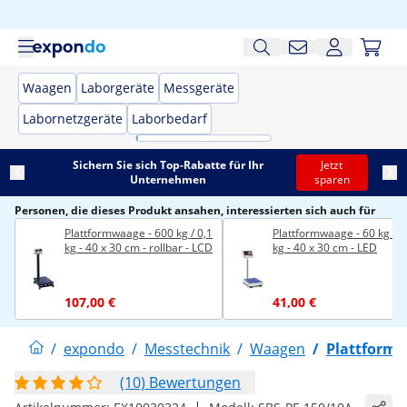
Waagen
Laborgeräte
Messgeräte
Labornetzgeräte
Laborbedarf
Sichern Sie sich Top-Rabatte für Ihr
Jetzt
Unternehmen
sparen
Personen, die dieses Produkt ansahen, interessierten sich auch für
Plattformwaage - 600 kg / 0,1
Plattformwaage - 60 kg / 0
kg - 40 x 30 cm - rollbar - LCD
kg - 40 x 30 cm - LED
107,00 €
41,00 €
/
expondo
/
Messtechnik
/
Waagen
/
Plattform
(10) Bewertungen