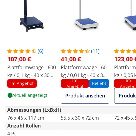
(6)
(11)
107,00 €
41,00 €
123,00 
Plattformwaage - 600
Plattformwaage - 60
Plattform
kg / 0,1 kg - 40 x 30
kg / 0,01 kg - 40 x 30
kg / 0,05 
Im
Im
cm - rollbar - LCD
cm - LED
cm - LCD
Im Angebot
Beliebt
Angebot
Angebo
Aktuell angezeigt
Produkt ansehen
Produk
Abmessungen (LxBxH)
76 x 46 x 117 cm
55.5 x 30 x 72 cm
72 x 45 x
Anzahl Rollen
4 Pc
-
-