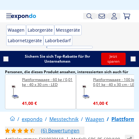
Waagen
Laborgeräte
Messgeräte
Labornetzgeräte
Laborbedarf
Sichern Sie sich Top-Rabatte für Ihr
Jetzt
Unternehmen
sparen
Personen, die dieses Produkt ansahen, interessierten sich auch für
Plattformwaage - 60 kg / 0,01
Plattformwaage - 100 kg /
kg - 40 x 30 cm - LED
0,01 kg - 40 x 30 cm - LED
41,00 €
41,00 €
/
expondo
/
Messtechnik
/
Waagen
/
Plattform
(6) Bewertungen