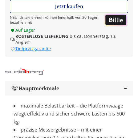
Jetzt kaufen
NEU: Unternehmen können innerhalb von 30 Tagen
bezahlen mit
Auf Lager
KOSTENLOSE LIEFERUNG
bis ca. Donnerstag, 13.
August
Tiefpreisgarantie
Hauptmerkmale
maximale Belastbarkeit – die Platformwaage
wiegt effektiv und sicher schwere Lasten bis 600
kg
präzise Messergebnisse – mit einer
Genauigkeit von 0,1 kg erhalten Sie zuverlässige