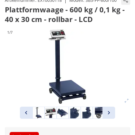
|
Artikelnummer:
EX10030118
Modell:
SBS-PF-600/100
Plattformwaage - 600 kg / 0,1 kg -
40 x 30 cm - rollbar - LCD
1/7