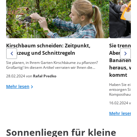
Kirschbaum schneiden: Zeitpunkt,
Sie trennen
Werkzeug und Schnittregeln
Aber was m
Bananensch
Sie planen, in Ihrem Garten Kirschbäume zu pflanzen?
heraus, wa
Großartig! Im diesem Artikel verraten wir Ihnen die…
kommt
28.02.2024 von
Rafał Predko
Haben Sie einen
Mehr lesen
entsorgen Sie o
Komposthaufen
16.02.2024 von
Mehr lesen
Sonnenliegen für kleine