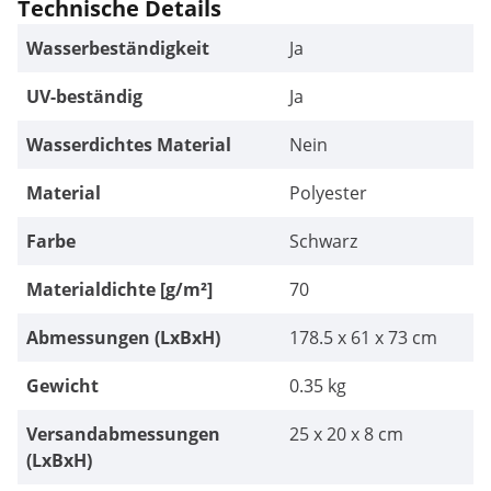
Technische Details
Wasserbeständigkeit
Ja
UV-beständig
Ja
Wasserdichtes Material
Nein
Material
Polyester
Farbe
Schwarz
Materialdichte [g/m²]
70
Abmessungen (LxBxH)
178.5 x 61 x 73 cm
Gewicht
0.35 kg
Versandabmessungen
25 x 20 x 8 cm
(LxBxH)