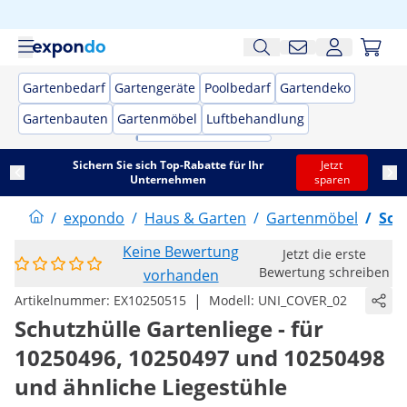
Gartenbedarf
Gartengeräte
Poolbedarf
Gartendeko
Gartenbauten
Gartenmöbel
Luftbehandlung
Sichern Sie sich Top-Rabatte für Ihr
Jetzt
Unternehmen
sparen
/
expondo
/
Haus & Garten
/
Gartenmöbel
/
Son
Keine Bewertung
Jetzt die erste
Bewertung schreiben
vorhanden
|
Artikelnummer:
EX10250515
Modell:
UNI_COVER_02
Schutzhülle Gartenliege - für
10250496, 10250497 und 10250498
und ähnliche Liegestühle