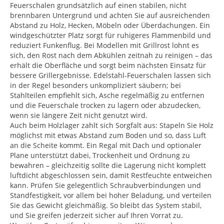
Feuerschalen grundsätzlich auf einen stabilen, nicht
brennbaren Untergrund und achten Sie auf ausreichenden
Abstand zu Holz, Hecken, Möbeln oder Überdachungen. Ein
windgeschützter Platz sorgt für ruhigeres Flammenbild und
reduziert Funkenflug. Bei Modellen mit Grillrost lohnt es
sich, den Rost nach dem Abkühlen zeitnah zu reinigen – das
erhält die Oberfläche und sorgt beim nächsten Einsatz für
bessere Grillergebnisse. Edelstahl-Feuerschalen lassen sich
in der Regel besonders unkompliziert säubern; bei
Stahlteilen empfiehlt sich, Asche regelmäßig zu entfernen
und die Feuerschale trocken zu lagern oder abzudecken,
wenn sie längere Zeit nicht genutzt wird.
Auch beim Holzlager zahlt sich Sorgfalt aus: Stapeln Sie Holz
möglichst mit etwas Abstand zum Boden und so, dass Luft
an die Scheite kommt. Ein Regal mit Dach und optionaler
Plane unterstützt dabei, Trockenheit und Ordnung zu
bewahren – gleichzeitig sollte die Lagerung nicht komplett
luftdicht abgeschlossen sein, damit Restfeuchte entweichen
kann. Prüfen Sie gelegentlich Schraubverbindungen und
Standfestigkeit, vor allem bei hoher Beladung, und verteilen
Sie das Gewicht gleichmäßig. So bleibt das System stabil,
und Sie greifen jederzeit sicher auf Ihren Vorrat zu.