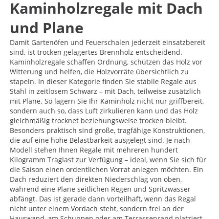
Kaminholzregale mit Dach
und Plane
Damit Gartenöfen und Feuerschalen jederzeit einsatzbereit
sind, ist trocken gelagertes Brennholz entscheidend.
Kaminholzregale schaffen Ordnung, schützen das Holz vor
Witterung und helfen, die Holzvorräte übersichtlich zu
stapeln. In dieser Kategorie finden Sie stabile Regale aus
Stahl in zeitlosem Schwarz – mit Dach, teilweise zusätzlich
mit Plane. So lagern Sie Ihr Kaminholz nicht nur griffbereit,
sondern auch so, dass Luft zirkulieren kann und das Holz
gleichmäßig trocknet beziehungsweise trocken bleibt.
Besonders praktisch sind große, tragfähige Konstruktionen,
die auf eine hohe Belastbarkeit ausgelegt sind. Je nach
Modell stehen Ihnen Regale mit mehreren hundert
Kilogramm Traglast zur Verfügung – ideal, wenn Sie sich für
die Saison einen ordentlichen Vorrat anlegen möchten. Ein
Dach reduziert den direkten Niederschlag von oben,
während eine Plane seitlichen Regen und Spritzwasser
abfängt. Das ist gerade dann vorteilhaft, wenn das Regal
nicht unter einem Vordach steht, sondern frei an der
Hauswand, am Schuppen oder am Terrassenrand platziert