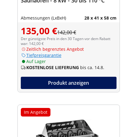
Saunaofen - 8 kW - 30 bis 110 °C
Abmessungen (LxBxH)
28 x 41 x 58 cm
135,00 €
142,00 €
Der günstigste Preis in den 30 Tagen vor dem Rabatt
war: 142,00 €
Zeitlich begrenztes Angebot
Tiefpreisgarantie
Auf Lager
KOSTENLOSE LIEFERUNG
bis ca. 14.8.
Produkt anzeigen
Im Angebot