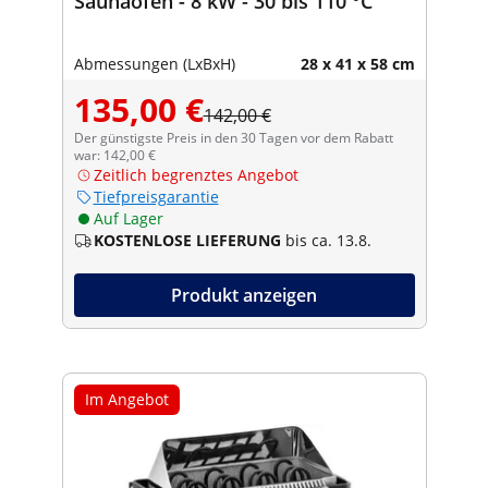
Saunaofen - 8 kW - 30 bis 110 °C
Abmessungen (LxBxH)
28 x 41 x 58 cm
135,00 €
142,00 €
Der günstigste Preis in den 30 Tagen vor dem Rabatt
war: 142,00 €
Zeitlich begrenztes Angebot
Tiefpreisgarantie
Auf Lager
KOSTENLOSE LIEFERUNG
bis ca. 13.8.
Produkt anzeigen
Im Angebot