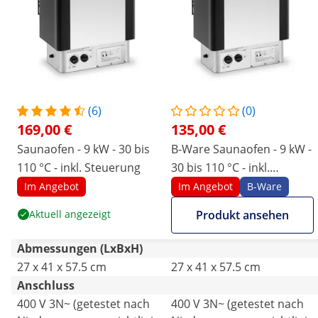
(6)
(0)
169,00 €
135,00 €
Saunaofen - 9 kW - 30 bis
B-Ware Saunaofen - 9 kW -
110 °C - inkl. Steuerung
30 bis 110 °C - inkl.
Steuerung
Im Angebot
Im Angebot
B-Ware
Aktuell angezeigt
Produkt ansehen
Abmessungen (LxBxH)
27 x 41 x 57.5 cm
27 x 41 x 57.5 cm
Anschluss
400 V 3N~ (getestet nach
400 V 3N~ (getestet nach