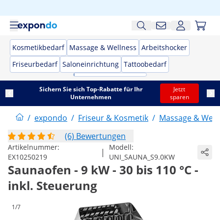
Kosmetikbedarf
Massage & Wellness
Arbeitshocker
Friseurbedarf
Saloneinrichtung
Tattoobedarf
Sichern Sie sich Top-Rabatte für Ihr
Jetzt
Unternehmen
sparen
/
expondo
/
Friseur & Kosmetik
/
Massage & Well
(6) Bewertungen
Artikelnummer:
Modell:
|
EX10250219
UNI_SAUNA_S9.0KW
Saunaofen - 9 kW - 30 bis 110 °C -
inkl. Steuerung
1/7