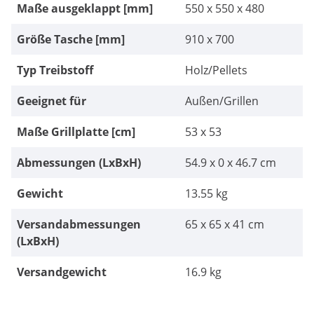
Maße ausgeklappt [mm]
550 x 550 x 480
Größe Tasche [mm]
910 x 700
Typ Treibstoff
Holz/Pellets
Geeignet für
Außen/Grillen
Maße Grillplatte [cm]
53 x 53
Abmessungen (LxBxH)
54.9 x 0 x 46.7 cm
Gewicht
13.55 kg
Versandabmessungen
65 x 65 x 41 cm
(LxBxH)
Versandgewicht
16.9 kg