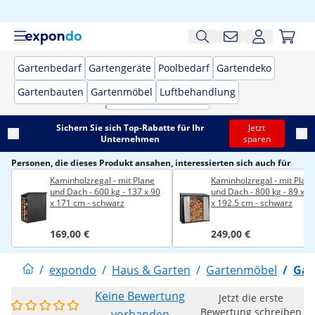
Gartenbedarf
Gartengeräte
Poolbedarf
Gartendeko
Gartenbauten
Gartenmöbel
Luftbehandlung
Sichern Sie sich Top-Rabatte für Ihr
Jetzt
Unternehmen
sparen
Personen, die dieses Produkt ansahen, interessierten sich auch für
Kaminholzregal - mit Plane
Kaminholzregal - mit Plan
und Dach - 600 kg - 137 x 90
und Dach - 800 kg - 89 x 1
x 171 cm - schwarz
x 192.5 cm - schwarz
169,00 €
249,00 €
/
expondo
/
Haus & Garten
/
Gartenmöbel
/
Gar
Keine Bewertung
Jetzt die erste
Bewertung schreiben
vorhanden