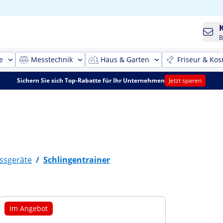
B
e
Messtechnik
Haus & Garten
Friseur & Kos
Sichern Sie sich Top-Rabatte für Ihr Unternehmen
Jetzt sparen
essgeräte
/
Schlingentrainer
Im Angebot