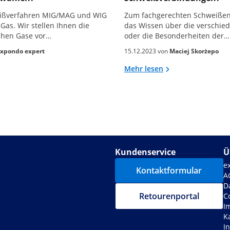
eißverfahren MIG/MAG und WIG
Zum fachgerechten Schweißen 
Gas. Wir stellen Ihnen die
das Wissen über die verschi
chen Gase vor…
oder die Besonderheiten der…
xpondo expert
15.12.2023 von
Maciej Skorżepo
Mehr lesen
Kundenservice
Ü
e
Kontaktformular
A
D
Retourenportal
C
I
K
I