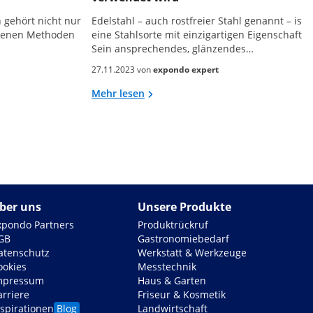
gehört nicht nur
Edelstahl – auch rostfreier Stahl genannt – ist
edenen Methoden
eine Stahlsorte mit einzigartigen Eigenschaften
Sein ansprechendes, glänzendes…
27.11.2023 von
expondo expert
Mehr lesen
ber uns
Unsere Produkte
xpondo Partners
Produktrückruf
GB
Gastronomiebedarf
atenschutz
Werkstatt & Werkzeuge
ookies
Messtechnik
mpressum
Haus & Garten
arriere
Friseur & Kosmetik
nspirationen
Blog
Landwirtschaft