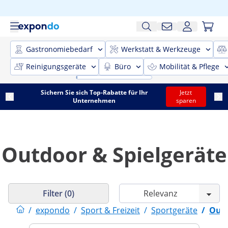
Gastronomiebedarf
Werkstatt & Werkzeuge
Reinigungsgeräte
Büro
Mobilität & Pflege
Sichern Sie sich Top-Rabatte für Ihr
Jetzt
Unternehmen
sparen
Outdoor & Spielgeräte
Filter (0)
/
expondo
/
Sport & Freizeit
/
Sportgeräte
/
Outd