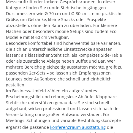
Messeauftritt oder lockere Gesprächsrunden. In dieser
Kategorie finden Sie runde Stehtische in gängigen
Durchmessern wie Ø 70 cm und Ø 80 cm – eine praktische
Größe, um Getränke, kleine Snacks oder Prospekte
abzustellen, ohne den Raum zu überladen. Für kleinere
Flächen oder besonders mobile Setups sind zudem Eco-
Modelle mit Ø 60 cm verfügbar.
Besonders komfortabel sind höhenverstellbare Varianten,
die sich an unterschiedliche Einsatzzwecke anpassen
lassen: als klassischer Stehtisch, als kompaktes Side-Table
oder als zusätzliche Ablage neben Buffet und Bar. Wer
mehrere Bereiche gleichzeitig ausstatten möchte, greift zu
passenden 2er-Sets – so lassen sich Empfangszonen,
Lounges oder Außenbereiche schnell und einheitlich
gestalten.
Im Business-Umfeld zählen ein aufgeräumtes
Erscheinungsbild und reibungslose Abläufe. Klappbare
Stehtische unterstützen genau das: Sie sind schnell
aufgebaut, wirken professionell und lassen sich nach der
Veranstaltung ohne großen Aufwand verstauen. Für
Meetings, Schulungen und variable Bestuhlungskonzepte
ergänzt die passende
konferenzraum ausstattung
die