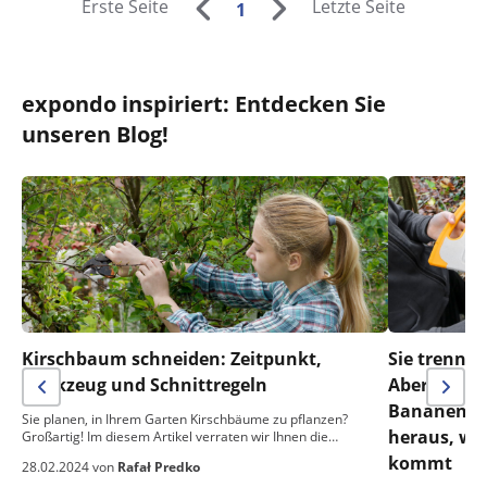
Erste Seite
Letzte Seite
1
expondo inspiriert: Entdecken Sie
unseren Blog!
Kirschbaum schneiden: Zeitpunkt,
Sie trennen
Werkzeug und Schnittregeln
Aber was m
Bananensch
Sie planen, in Ihrem Garten Kirschbäume zu pflanzen?
heraus, wa
Großartig! Im diesem Artikel verraten wir Ihnen die…
kommt
28.02.2024 von
Rafał Predko