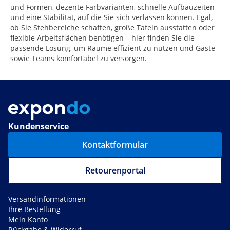
und Formen, dezente Farbvarianten, schnelle Aufbauzeiten
und eine Stabilität, auf die Sie sich verlassen können. Egal,
ob Sie Stehbereiche schaffen, große Tafeln ausstatten oder
flexible Arbeitsflächen benötigen – hier finden Sie die
passende Lösung, um Räume effizient zu nutzen und Gäste
sowie Teams komfortabel zu versorgen.
Kundenservice
Kontaktformular
Retourenportal
Versandinformationen
Ihre Bestellung
Mein Konto
Rückgabe & Widerruf