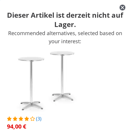
Dieser Artikel ist derzeit nicht auf
Lager.
Marktbedarf
Kochgeräte
Gastro Möbel
Großkücheneinricht
Recommended alternatives, selected based on
Kühlgeräte
Bar-Ausstattung
Fleischereibedarf
Spültechnik
your interest:
Sichern Sie sich Top-Rabatte für Ihr
Jetzt
Unternehmen
sparen
Personen, die dieses Produkt ansahen, interessierten sich auch für
Stehtisch - Ø 80 cm -
Stehtisch - Ø 70 cm -
klappbar - grau - Royal
klappbar - weiß - Royal
Catering
Catering
82,00 €
73,00 €
/
expondo
/
Gastronomiebedarf
/
Bar-Ausstattun
(3)
(2) Bewertungen
94,00 €