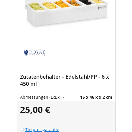
Zutatenbehälter - Edelstahl/PP - 6 x
450 ml
Abmessungen (LxBxH)
15 x 46 x 9.2 cm
25,00 €
Tiefpreisgarantie