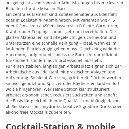
ausgelegt ist – von robusten Arbeitslösungen bis zu cleveren
Behältern für die Mise en Place.
Ein zentrales Element sind Zutatenbehälter aus Edelstahl
oder in Edelstahl/PP-Kombination. Mit Varianten wie 4, 5
oder 6 Einsätzen à 450 ml lassen sich Früchte, Garnituren,
Kräuter oder Toppings sauber getrennt bereithalten. Die
glatten Materialien sind pflegeleicht, geruchsneutral und
unterstützen eine schnelle Reinigung – ideal, wenn es im
laufenden Betrieb zügig gehen muss. Gleichzeitig wirkt die
Anordnung aufgeräumt, sodass die Bar nicht nur effizient
funktioniert, sondern auch professionell aussieht.
Für einen stabilen, langlebigen Arbeitsplatz eignen sich Bar-
Arbeitstische aus Edelstahl mit praktischen Ablagen und
Aufkantung. So bleibt Werkzeug griffbereit, Flächen werden
sinnvoll genutzt und Spritzer oder Kleckereien landen dort,
wo sie hingehören. Wer seine Station klar strukturiert,
arbeitet ergonomischer, reduziert Suchzeiten und schafft
die Basis für gleichbleibende Qualität – unabhängig davon,
ob Sie klassische Longdrinks, kreative Signature-Drinks oder
alkoholfreie Mocktails zubereiten.
Cocktail-Station & mobile