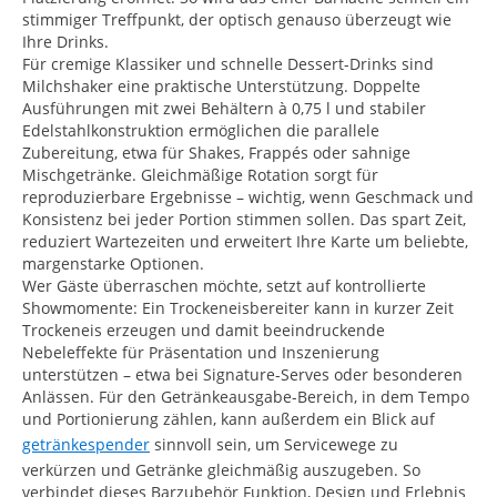
stimmiger Treffpunkt, der optisch genauso überzeugt wie
Ihre Drinks.
Für cremige Klassiker und schnelle Dessert-Drinks sind
Milchshaker eine praktische Unterstützung. Doppelte
Ausführungen mit zwei Behältern à 0,75 l und stabiler
Edelstahlkonstruktion ermöglichen die parallele
Zubereitung, etwa für Shakes, Frappés oder sahnige
Mischgetränke. Gleichmäßige Rotation sorgt für
reproduzierbare Ergebnisse – wichtig, wenn Geschmack und
Konsistenz bei jeder Portion stimmen sollen. Das spart Zeit,
reduziert Wartezeiten und erweitert Ihre Karte um beliebte,
margenstarke Optionen.
Wer Gäste überraschen möchte, setzt auf kontrollierte
Showmomente: Ein Trockeneisbereiter kann in kurzer Zeit
Trockeneis erzeugen und damit beeindruckende
Nebeleffekte für Präsentation und Inszenierung
unterstützen – etwa bei Signature-Serves oder besonderen
Anlässen. Für den Getränkeausgabe-Bereich, in dem Tempo
und Portionierung zählen, kann außerdem ein Blick auf
getränkespender
sinnvoll sein, um Servicewege zu
verkürzen und Getränke gleichmäßig auszugeben. So
verbindet dieses Barzubehör Funktion, Design und Erlebnis