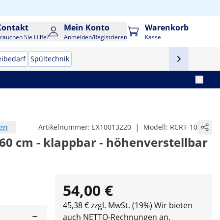
Kontakt
Mein Konto
Warenkorb
rauchen Sie Hilfe?
Anmelden/Registrieren
Kasse
eibedarf
Spültechnik
en
|
Artikelnummer:
EX10013220
Modell:
RCRT-10
 60 cm - klappbar - höhenverstellbar
54,00 €
45,38 € zzgl. MwSt. (19%)
Wir bieten
auch NETTO-Rechnungen an.