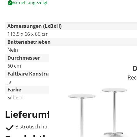
Aktuell angezeigt
Abmessungen (LxBxH)
113.5 x 66 x 66 cm
Batteriebetrieben
Nein
Durchmesser
60 cm
D
Faltbare Konstruktion
Rec
Ja
Farbe
Silbern
Lieferumfang
Bistrotisch höhenverstellbar RCRT-10