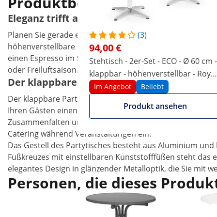
Produktbeschreibung
Eleganz trifft auf Vielseitigkeit mit dem h
Planen Sie gerade eine Hochzeit, einen Geburtstag oder 
(3)
höhenverstellbare Bistrotisch aus dem Gastronomiebedarf 
94,00 €
einen Espresso im Sitzen. Nach dem Einsatz reinigen Sie
Stehtisch - 2er-Set - ECO - Ø 60 cm -
oder Freiluftsaison.
klappbar - höhenverstellbar - Royal
Der klappbare Alustehtisch für Ihre Party, 
Catering
Im Angebot
Beliebt
Der klappbare Partytisch bietet mit einem Durchmesser vo
Produkt ansehen
Ihren Gästen einen hochwertigen und hygienischen Eindru
Zusammenfalten und einen einfachen Transport sowie ein
Catering während Veranstaltungen ein.
Das Gestell des Partytisches besteht aus Aluminium und l
Fußkreuzes mit einstellbaren Kunststofffüßen steht das e
elegantes Design in glänzender Metalloptik, die Sie mit
Personen, die dieses Produkt