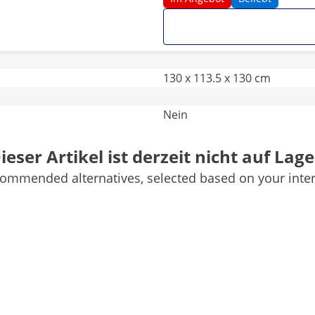
130 x 113.5 x 130 cm
Nein
60 cm
ieser Artikel ist derzeit nicht auf Lage
ommended alternatives, selected based on your inter
Ja
Silbern
Weitere Merkmale vergleichen