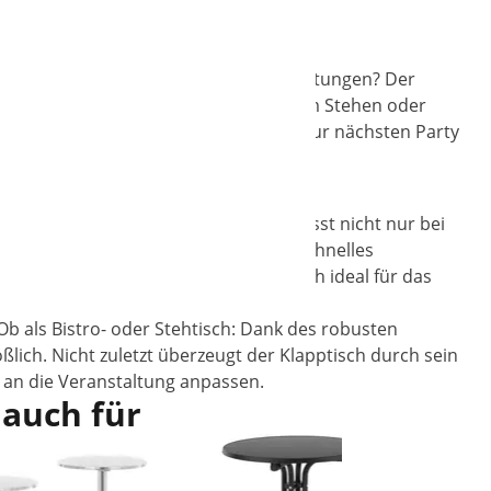
ng
isieren als ein Eventmanager Veranstaltungen? Der
e Anlaufstelle für einen Sektempfang im Stehen oder
n und verstauen Ihn platzsparend bis zur nächsten Party
ie Oberfläche aus Edelstahl hinterlässt nicht nur bei
ngige Klappfunktion ermöglicht ein schnelles
 setzen Sie den mobilen Alu-Stehtisch ideal für das
Ob als Bistro- oder Stehtisch: Dank des robusten
ßlich. Nicht zuletzt überzeugt der Klapptisch durch sein
h an die Veranstaltung anpassen.
 auch für