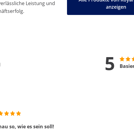
 verlässliche Leistung und
anzeigen
äftserfolg.
5
n
Basie
au so, wie es sein soll!