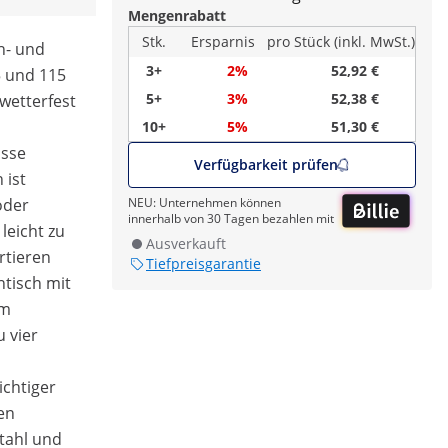
Mengenrabatt
Stk.
Ersparnis
pro Stück (inkl. MwSt.)
eh- und
3+
2%
52,92 €
5 und 115
5+
3%
52,38 €
wetterfest
10+
5%
51,30 €
ässe
Verfügbarkeit prüfen
 ist
oder
NEU: Unternehmen können
innerhalb von 30 Tagen bezahlen mit
eicht zu
Ausverkauft
rtieren
Tiefpreisgarantie
htisch mit
cm
 vier
ichtiger
en
tahl und