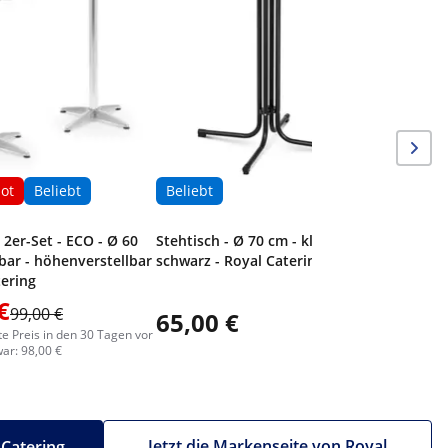
ot
Beliebt
Beliebt
 2er-Set - ECO - Ø 60
Stehtisch - Ø 70 cm - klappbar -
bar - höhenverstellbar
schwarz - Royal Catering
tering
€
99,00 €
65,00 €
te Preis in den 30 Tagen vor
ar: 98,00 €
Jetzt die Markenseite von Royal
 Catering