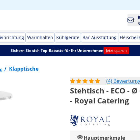
B
einrichtung
Warmhalten
Kühlgeräte
Bar-Ausstattung
Fleischer
Sichern Sie sich Top-Rabatte für Ihr Unternehmen
Jetzt sparen
g
/
Klapptische
(4) Bewertung
Stehtisch - ECO - Ø
- Royal Catering
Hauptmerkmale