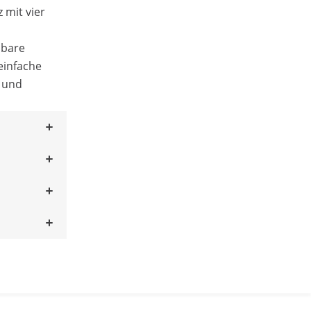
 mit vier
pbare
einfache
e und