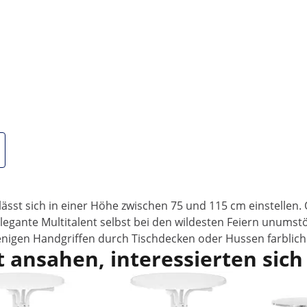
öhenverstellbaren Bistrotisch von Royal Cateri
eine Gartenparty mit lieben Freunden? Oder aber Sie organ
von Royal Catering ist schnell aufgestellt und die perfekt
 den Partytisch schnell, klappen ihn unkompliziert zusamme
Ihr Bistro oder Ihre Veranstaltung
n 60 cm eine großzügige Fläche für Speisen und Getränke. D
ck; sie reinigen diese auch im Handumdrehen. Die leichtgä
e platzsparende Lagerung. Dank des geringen Eigengewichts
ässt sich in einer Höhe zwischen 75 und 115 cm einstellen. 
legante Multitalent selbst bei den wildesten Feiern unumstö
 wenigen Handgriffen durch Tischdecken oder Hussen farblic
 ansahen, interessierten sich