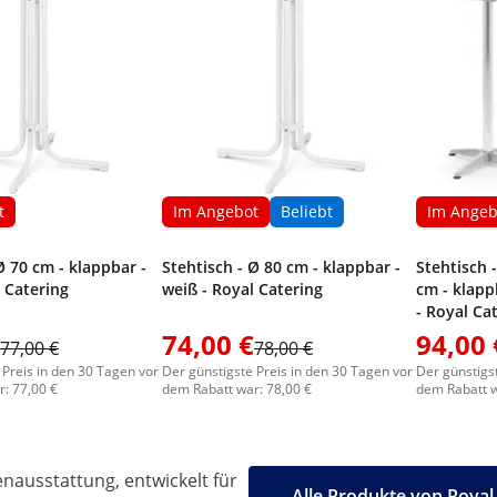
t
Im Angebot
Beliebt
Im Angeb
Ø 70 cm - klappbar -
Stehtisch - Ø 80 cm - klappbar -
Stehtisch -
 Catering
weiß - Royal Catering
cm - klapp
- Royal Ca
74,00 €
94,00 
77,00 €
78,00 €
 Preis in den 30 Tagen vor
Der günstigste Preis in den 30 Tagen vor
Der günstigs
: 77,00 €
dem Rabatt war: 78,00 €
dem Rabatt w
ausstattung, entwickelt für
Alle Produkte von Royal