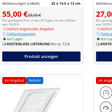
Abmessungen (LxBxH)
25 x 14.5 x 13 cm
Abmessun
55,00 €
27,0
58,00 €
Der günstigste Preis in den 30 Tagen vor dem Rabatt
Der günstig
war: 56,00 €
war: 28,00 
Zeitlich begrenztes Angebot
Zeitli
Tiefpreisgarantie
Tiefpr
Auf Lager
Auf La
KOSTENLOSE LIEFERUNG
bis ca. 12.8.
KOSTE
Produkt anzeigen
Im Angebot
Beliebt
Im Ange