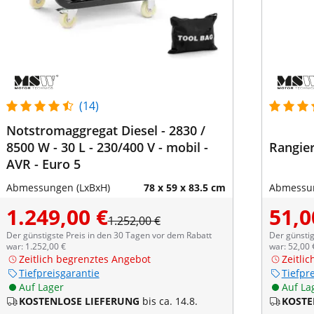
(14)
Notstromaggregat Diesel - 2830 /
8500 W - 30 L - 230/400 V - mobil -
Rangierh
AVR - Euro 5
Abmessungen (LxBxH)
78 x 59 x 83.5 cm
Abmessun
1.249,00 €
51,0
1.252,00 €
Der günstigste Preis in den 30 Tagen vor dem Rabatt
Der günstig
war: 1.252,00 €
war: 52,00 
Zeitlich begrenztes Angebot
Zeitli
Tiefpreisgarantie
Tiefpr
Auf Lager
Auf La
KOSTENLOSE LIEFERUNG
bis ca. 14.8.
KOSTE