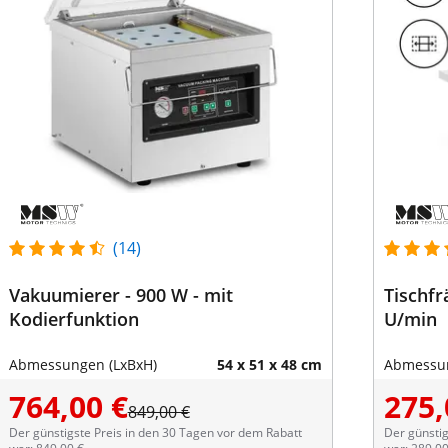
(14)
Vakuumierer - 900 W - mit
Tischfr
Kodierfunktion
U/min
Abmessungen (LxBxH)
54 x 51 x 48 cm
Abmessun
764,00 €
275,
849,00 €
Der günstigste Preis in den 30 Tagen vor dem Rabatt
Der günstig