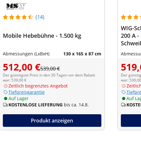
(14)
WIG-Sc
Mobile Hebebühne - 1.500 kg
200 A - 
Schwei
Abmessungen (LxBxH)
130 x 165 x 87 cm
Abmessun
512,00 €
519,
539,00 €
Der günstigste Preis in den 30 Tagen vor dem Rabatt
Der günstig
war: 539,00 €
war: 530,00
Zeitlich begrenztes Angebot
Zeitli
Tiefpreisgarantie
Tiefpr
Auf Lager
Auf La
KOSTENLOSE LIEFERUNG
bis ca. 14.8.
KOSTE
Produkt anzeigen