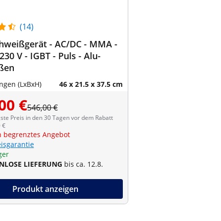
(14)
hweißgerät - AC/DC - MMA -
230 V - IGBT - Puls - Alu-
ßen
gen (LxBxH)
46 x 21.5 x 37.5 cm
00 €
546,00 €
ste Preis in den 30 Tagen vor dem Rabatt
 €
ch begrenztes Angebot
eisgarantie
ger
NLOSE LIEFERUNG
bis ca. 12.8.
Produkt anzeigen