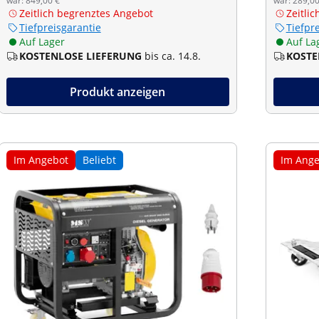
war: 849,00 €
war: 289,00
Zeitlich begrenztes Angebot
Zeitli
Tiefpreisgarantie
Tiefpr
Auf Lager
Auf La
KOSTENLOSE LIEFERUNG
bis ca. 14.8.
KOSTE
Produkt anzeigen
Im Angebot
Beliebt
Im Ange