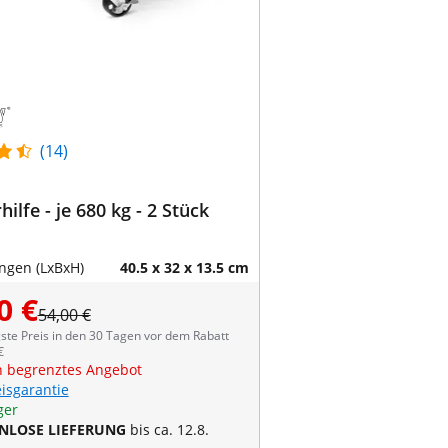
(14)
ilfe - je 680 kg - 2 Stück
gen (LxBxH)
40.5 x 32 x 13.5 cm
0 €
54,00 €
ste Preis in den 30 Tagen vor dem Rabatt
€
ch begrenztes Angebot
eisgarantie
ger
NLOSE LIEFERUNG
bis ca. 12.8.