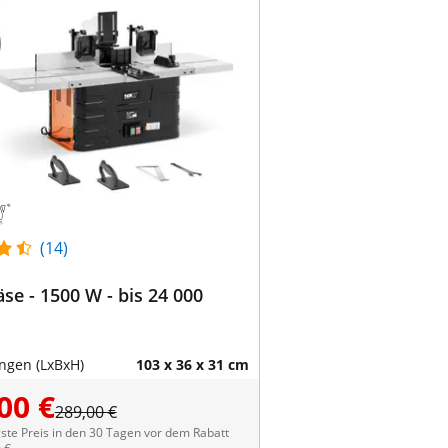
(14)
äse - 1500 W - bis 24 000
gen (LxBxH)
103 x 36 x 31 cm
00 €
289,00 €
ste Preis in den 30 Tagen vor dem Rabatt