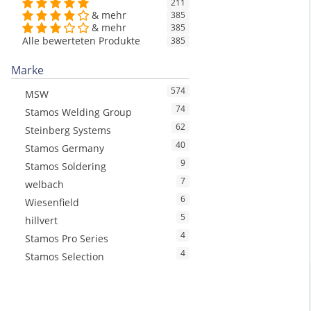
211
& mehr
385
& mehr
385
Alle bewerteten Produkte
385
Marke
574
MSW
74
Stamos Welding Group
62
Steinberg Systems
40
Stamos Germany
9
Stamos Soldering
7
welbach
6
Wiesenfield
5
hillvert
4
Stamos Pro Series
4
Stamos Selection